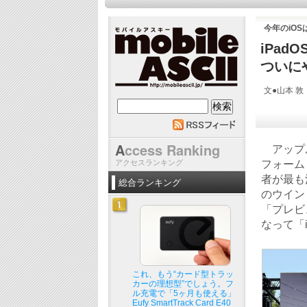
今年のiOS
iPad
ついに
文●山本 敦 
mobile ASCII
A
ccess Ranking
アップル
アクセスランキング
フォーム
者が最も注
総合ランキング
のウイン
「プレビ
なって「i
これ、もう“カード型トラッ
カーの理想型”でしょう。フ
ル充電で「5ヶ月も使える」
Eufy SmartTrack Card E40