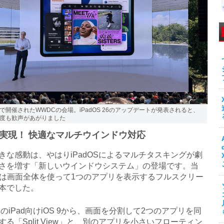
Parkで開催されたWWDCの会場。iPadOS 26のアップデートが発表されると、
度も歓声があがりました
実現！ 快適なマルチウインドウ対応
な感動は、やはりiPadOSによるマルチタスキングが劇
さを増す「新しいウインドウシステム」の登場です。当
adは画面全体を使って1つのアプリを表示するフルスクリー
基本でした。
年のiPad向けiOS 9から、画面を分割して2つのアプリを同
する「Split View」と、別のアプリを小さいフローティン