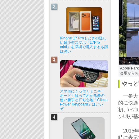
iPhone 17 Proもどきの怪し
い超小型スマホ「17Pro
mini」を深圳で購入するも謎
は深い
Apple 
会場から何
やっと
スマホにくっ付くミニキー
ボード！触ってわかる夢の
一番大き
使い勝手と打ち心地「Clicks
的に快適
Power Keyboard」はいい
ぞ
初、iP
ンUIが
2015
時に表示