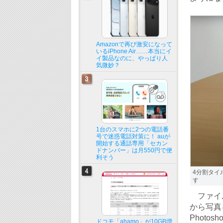
Amazonで再び激安になって
いるiPhone Air……本当にイ
イ製品なのに、やっぱり人
気微妙？
1台のスマホに2つの電話番
号で迷惑電話対策に！ auが
開始する通話専用「セカン
ドナンバー」は月550円で便
利そう
4分割タイ
す
ファイル
から写真
Phot
ドコモ「ahamo」が10GB増