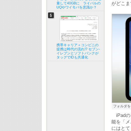
がどこま
量して40GBに ライバルの
UQやワイモバを意識か？
携帯キャリア＋コンビニの
提携は時代の流れ!? セブン-
イレブンとソフトバンクが
タッグでIDも共通化
フォルダを
iPad
能を「メ
にはとて