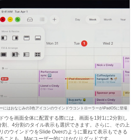
ザーにはおなじみの3色アイコンのウインドウコントローラーがiPadOSに登場
ウを画面全体に配置する際には、画面を1対1に2分割し
分割、4分割のタイル表示も選択できます。さらに、その上
リのウインドウをSlide Overのように重ねて表示もできる
ることも、Macユーザー的にはかなりグッドです。