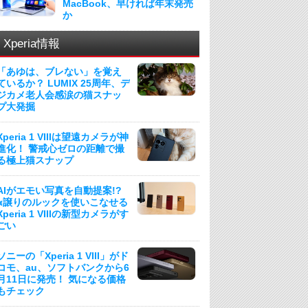
MacBook、早ければ年末発売
か
Xperia情報
「あゆは、ブレない」を覚え
ているか？ LUMIX 25周年、デ
ジカメ老人会感涙の猫スナッ
プ大発掘
Xperia 1 VIIIは望遠カメラが神
進化！ 警戒心ゼロの距離で撮
る極上猫スナップ
AIがエモい写真を自動提案!?
α譲りのルックを使いこなせる
Xperia 1 VIIIの新型カメラがす
ごい
ソニーの「Xperia 1 VIII」がド
コモ、au、ソフトバンクから6
月11日に発売！ 気になる価格
もチェック