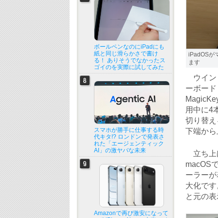
ボールペンなのにiPadにも
紙と同じ滑らかさで書け
iPadO
る！ ありそうでなかったス
ます
ゴイのを実際に試してみた
ウインド
ーボード
Magic
用中に4
切り替え
スマホが勝手に仕事する時
下端から
代キタ!? ロンドンで発表さ
れた「エージェンティック
AI」の激ヤバな未来
立ち上げ
macO
ーラーが
大化です
と元の表
Amazonで再び激安になって