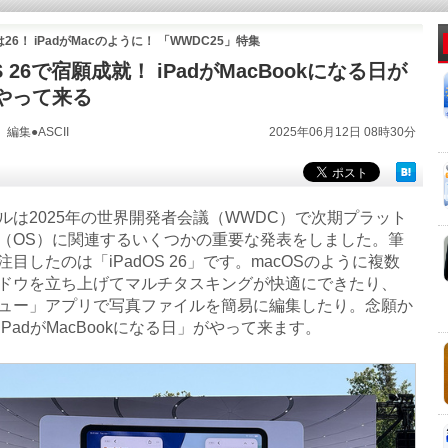
は26！ iPadがMacのように！ 「WWDC25」特集
OS 26で宿願成就！ iPadがMacBookになる日が
やって来る
編集●ASCII
2025年06月12日 08時30分
は2025年の世界開発者会議（WWDC）で次期プラット
（OS）に関連するいくつかの重要な発表をしました。筆
目したのは「iPadOS 26」です。macOSのように複数
ドウを立ち上げてマルチタスキングが快適にできたり、
ュー」アプリで写真ファイルを簡易に編集したり。念願か
PadがMacBookになる日」がやって来ます。