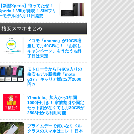
【新型Xperia】待ってたぜ！
Xperia 1 VIIIが発表！ SIMフリ
ーモデルは6月11日発売
格安スマホまとめ
ドコモ「ahamo」が10GB増
量して月40GBに！ 「お試し
キャンペーン」をうたうも終
了日は未定
モトローラからFeliCa入りの
格安モデル新機種「moto
g37」 キャリア版は2万2000
円!?
Y!mobile、加入から1年間
1000円引き！ 家族割引や固定
セット割がなくても月30GBが
2508円から利用可能
プライムデーで買いなミドル
クラスのスマホはコレ！ 日本