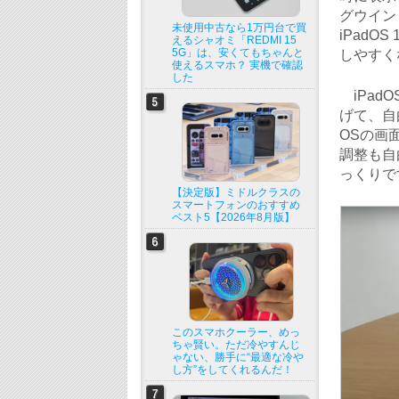
グウインド
未使用中古なら1万円台で買
iPad
えるシャオミ「REDMI 15
5G」は、安くてもちゃんと
しやすく
使えるスマホ？ 実機で確認
した
iPad
げて、自
OSの画
調整も自
っくりで
【決定版】ミドルクラスの
スマートフォンのおすすめ
ベスト5【2026年8月版】
このスマホクーラー、めっ
ちゃ賢い。ただ冷やすんじ
ゃない、勝手に“最適な冷や
し方”をしてくれるんだ！