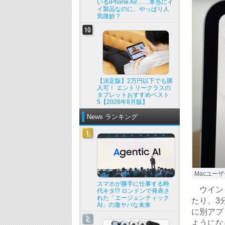
いるiPhone Air……本当にイ
イ製品なのに、やっぱり人
気微妙？
【決定版】2万円以下でも購
入可！ エントリークラスの
タブレットおすすめベスト
5【2026年8月版】
News ランキング
Macユー
スマホが勝手に仕事する時
ウインド
代キタ!? ロンドンで発表さ
れた「エージェンティック
たり、3
AI」の激ヤバな未来
に別アプ
ようにな