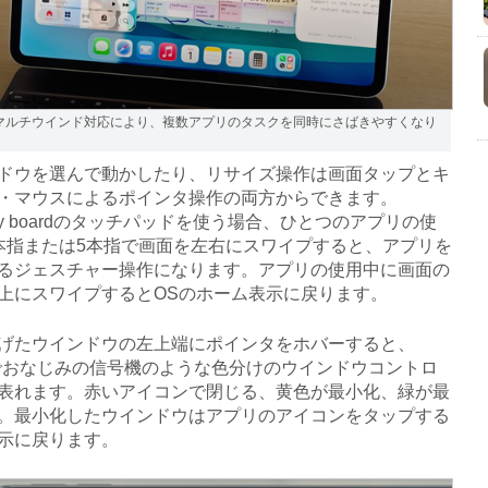
Sがマルチウインド対応により、複数アプリのタスクを同時にさばきやすくなり
ウを選んで動かしたり、リサイズ操作は画面タップとキ
・マウスによるポインタ操作の両方からできます。
Key boardのタッチパッドを使う場合、ひとつのアプリの使
本指または5本指で画面を左右にスワイプすると、アプリを
るジェスチャー操作になります。アプリの使用中に画面の
上にスワイプするとOSのホーム表示に戻ります。
たウインドウの左上端にポインタをホバーすると、
Sでおなじみの信号機のような色分けのウインドウコントロ
表れます。赤いアイコンで閉じる、黄色が最小化、緑が最
。最小化したウインドウはアプリのアイコンをタップする
示に戻ります。