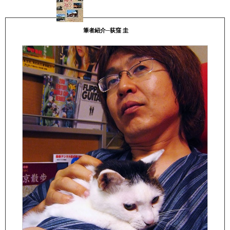
筆者紹介─荻窪 圭