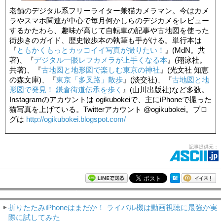
老舗のデジタル系フリーライター兼猫カメラマン。今はカメ
ラやスマホ関連が中心で毎月何かしらのデジカメをレビュー
するかたわら、趣味が高じて自転車の記事や古地図を使った
街歩きのガイド、歴史散歩本の執筆も手がける。単行本は
『
ともかくもっとカッコイイ写真が撮りたい！
』(MdN。共
著)、『
デジタル一眼レフカメラが上手くなる本
』(翔泳社。
共著)、『
古地図と地形図で楽しむ東京の神社
』(光文社 知恵
の森文庫)、『
東京「多叉路」散歩
』(淡交社)、『
古地図と地
形図で発見！ 鎌倉街道伝承を歩く
』(山川出版社)など多数。
Instagramのアカウントは ogikubokeiで、主にiPhoneで撮った
猫写真を上げている。Twitterアカウント @ogikubokei。ブロ
グは
http://ogikubokei.blogspot.com/
記事提供元：
モバイルアスキー新着記事
折りたたみiPhoneはまだか！ ライバル機は動画視聴に最強か実
際に試してみた