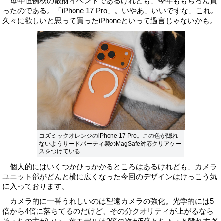
毎年恒例秋の散財イベントであるけれども、今年ももちろん買
ったのである。「iPhone 17 Pro」。いやあ、いいですな、これ。
久々に欲しいと思って買ったiPhoneといって過言じゃないかも。
コズミックオレンジのiPhone 17 Pro。この色が隠れ
ないようサードパーティ製のMagSafe対応クリアケー
スをつけている
個人的にはいくつかひっかかるところはあるけれども、カメラ
ユニット部がどんと横に広くなった今回のデザインはけっこう気
に入っております。
カメラ的に一番うれしいのは望遠カメラの強化。光学的には5
倍から4倍に落ちてるのだけど、その分クオリティが上がるなら
そっちの方がいい。前モデルは2倍の次が5倍とちょっと離れすぎ