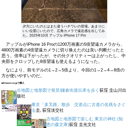
夕方にいたのとはまた違うハチワレの登場。あまりに
いい位置にいたので、広角カメラで遠近感を出してみ
た。2025年10月 アップル iPhone 17 Pro
アップルがiPhone 16 Proの1200万画素の5倍望遠カメラから、
4800万画素の4倍望遠カメラに切り換えたのは良い判断だったと
思う。倍率は下がったが、その分クオリティーは上がったし、中
央部をクロップした8倍望遠も使えるようになった。
なにより、前モデルの1→2→5倍より、今回の1→2→4→8倍の
方が使いやすいのだ。
■Amazon.co.jpで購入
古地図と地形図で発見!鎌倉街道伝承を歩く
荻窪 圭
山川出
版社
東京「多叉路」散歩 交差点に古道の名残をさぐ
る
圭, 荻窪
淡交社
古地図と地形図で楽しむ 東京の神社 (知
恵の森文庫)
荻窪 圭
光文社