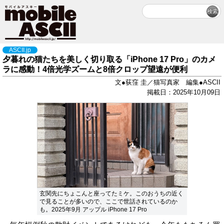
ASCII.jp
夕暮れの猫たちを美しく切り取る「iPhone 17 Pro」のカメ
ラに感動！4倍光学ズームと8倍クロップ望遠が便利
文●荻窪 圭／猫写真家 編集●ASCII
掲載日：2025年10月09日
玄関先にちょこんと座ってたミケ。このおうちの近く
で見ることが多いので、ここで世話されているのか
も。2025年9月 アップル iPhone 17 Pro