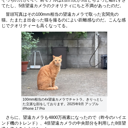
てたし、5倍望遠カメラのクオリティにちと不満があったのだ。
冒頭写真はその100mm相当の望遠カメラで取った玄関先の
猫。たまたま出会った猫を撮るのによい距離感なのだ。こんな感
じでクオリティーも高くなってる。
100mm相当の4x望遠カメラでチャトラ。きりっとし
た立派な顔をしております。2025年9月 アップル
iPhone 17 Pro
さらに、望遠カメラも4800万画素になったので（昨今のハイエ
ンド機のトレンド）、4倍望遠カメラの中央部分を利用した8倍望