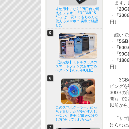
まず、廃
・
「20G
未使用中古なら1万円台で買
えるシャオミ「REDMI 15
・
「300
5G」は、安くてもちゃんと
使えるスマホ？ 実機で確認
円）
した
続いて追
・
「5GB
・
「60G
・
「90G
・
「180
【決定版】ミドルクラスの
スマートフォンのおすすめ
円）
ベスト5【2026年8月版】
「3GB
ピングを
30GB
間)」で2
以前から
このスマホクーラー、めっ
ちゃ賢い。ただ冷やすんじ
ゃない、勝手に“最適な冷や
「サブ回
し方”をしてくれるんだ！
けられた