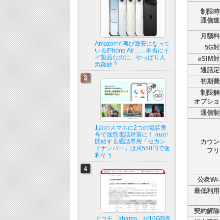
制限時
通信速
月額料
Amazonで再び激安になって
5G
いるiPhone Air……本当にイ
イ製品なのに、やっぱり人
eSIM
気微妙？
通話定
初期費
制限解
オプショ
通信制
1台のスマホに2つの電話番
号で迷惑電話対策に！ auが
開始する通話専用「セカン
カウン
ドナンバー」は月550円で便
フリ
利そう
公衆Wi-
最低利用
契約解除
ドコモ「ahamo」が10GB増