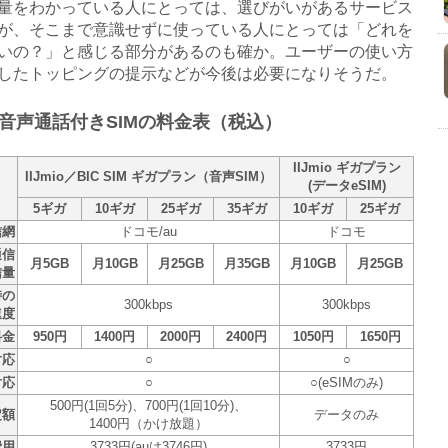
量をわかっている人にとっては、選びがいがあるサービス
が、そこまで意識せずに使っている人にとっては「どれを
いの？」と感じる部分があるのも確か。ユーザーの使い方
したトッピングの提示などが今後は必要になりそうだ。
音声通話付きSIMの料金表（税込）
IIJmio ギガプラン
IIJmio／BIC SIM ギガプラン（音声SIM）
(データeSIM)
5ギガ
10ギガ
25ギガ
35ギガ
10ギガ
25ギガ
信網
ドコモ/au
ドコモ
通信
月5GB
月10GB
月25GB
月35GB
月10GB
月25GB
信量
時の
300kbps
300kbps
速度
料金
950円
1400円
2000円
2400円
1050円
1650円
対応
○
○
対応
○
○(eSIMのみ)
500円(1回5分)、700円(1回10分)、
定額
データのみ
1400円（かけ放題）
費用
3733円(auは3746円)
3733円