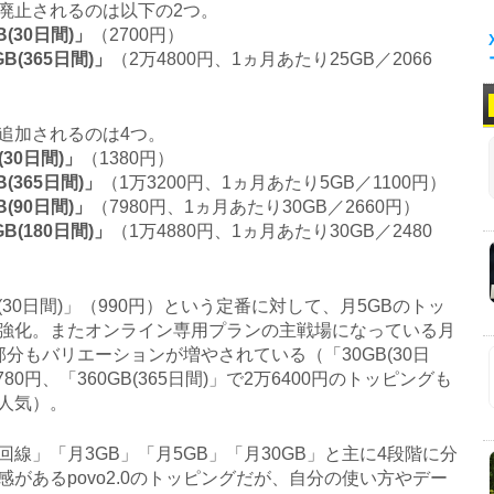
止されるのは以下の2つ。
B(30日間)」
（2700円）
GB(365日間)」
（2万4800円、1ヵ月あたり25GB／2066
加されるのは4つ。
(30日間)」
（1380円）
B(365日間)」
（1万3200円、1ヵ月あたり5GB／1100円）
B(90日間)」
（7980円、1ヵ月あたり30GB／2660円）
GB(180日間)」
（1万4880円、1ヵ月あたり30GB／2480
(30日間)」（990円）という定番に対して、月5GBのトッ
強化。またオンライン専用プランの主戦場になっている月
の部分もバリエーションが増やされている（「30GB(30日
780円、「360GB(365日間)」で2万6400円のトッピングも
人気）。
線」「月3GB」「月5GB」「月30GB」と主に4段階に分
感があるpovo2.0のトッピングだが、自分の使い方やデー