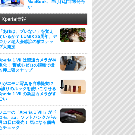
MacBook、早ければ年末発売
か
Xperia情報
「あゆは、ブレない」を覚え
ているか？ LUMIX 25周年、デ
ジカメ老人会感涙の猫スナッ
プ大発掘
Xperia 1 VIIIは望遠カメラが神
進化！ 警戒心ゼロの距離で撮
る極上猫スナップ
AIがエモい写真を自動提案!?
α譲りのルックを使いこなせる
Xperia 1 VIIIの新型カメラがす
ごい
ソニーの「Xperia 1 VIII」がド
コモ、au、ソフトバンクから6
月11日に発売！ 気になる価格
もチェック