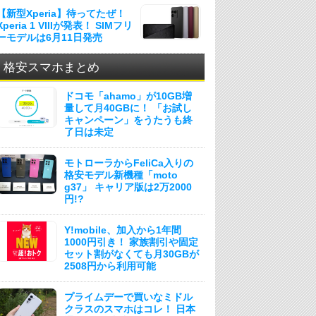
【新型Xperia】待ってたぜ！
Xperia 1 VIIIが発表！ SIMフリ
ーモデルは6月11日発売
格安スマホまとめ
ドコモ「ahamo」が10GB増
量して月40GBに！ 「お試し
キャンペーン」をうたうも終
了日は未定
モトローラからFeliCa入りの
格安モデル新機種「moto
g37」 キャリア版は2万2000
円!?
Y!mobile、加入から1年間
1000円引き！ 家族割引や固定
セット割がなくても月30GBが
2508円から利用可能
プライムデーで買いなミドル
クラスのスマホはコレ！ 日本