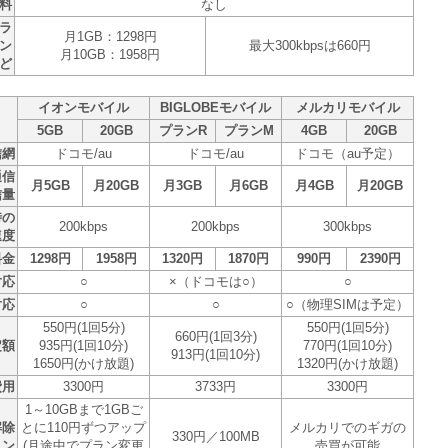
料
なし
ラ
月1GB：1298円
ン
最大300kbpsは660円
月10GB：1958円
ど
イオンモバイル
BIGLOBEモバイル
メルカリモバイル
5GB
20GB
プランR
プランM
4GB
20GB
信網
ドコモ/au
ドコモ/au
ドコモ（au予定）
通信
月5GB
月20GB
月3GB
月6GB
月4GB
月20GB
信量
時の
200kbps
200kbps
300kbps
速度
料金
1298円
1958円
1320円
1870円
990円
2390円
対応
○
×（ドコモは○）
○
対応
○
○
○（物理SIMは予定）
550円(1回5分)
550円(1回5分)
660円(1回3分)
定額
935円(1回10分)
770円(1回10分)
913円(1回10分)
1650円(かけ放題)
1320円(かけ放題)
費用
3300円
3733円
3300円
1～10GBまで1GBご
解除
とに110円ずつアップ
メルカリでのギガの
330円／100MB
ョン
(月途中でプラン変更
売買が可能