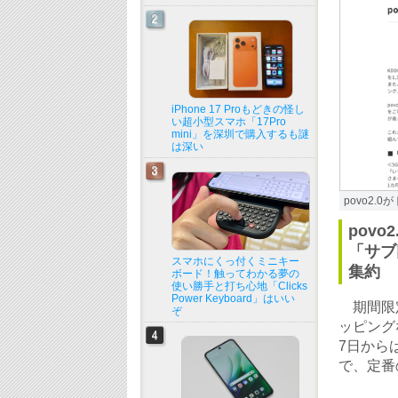
iPhone 17 Proもどきの怪し
い超小型スマホ「17Pro
mini」を深圳で購入するも謎
は深い
povo2.
pov
「サブ
スマホにくっ付くミニキー
集約
ボード！触ってわかる夢の
使い勝手と打ち心地「Clicks
Power Keyboard」はいい
期間限定
ぞ
ッピング
7日から
で、定番