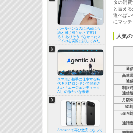
タの消費
と言える
選べばい
にマッチ
ボールペンなのにiPadにも
紙と同じ滑らかさで書け
人気の
る！ ありそうでなかったス
ゴイのを実際に試してみた
通
高速
スマホが勝手に仕事する時
通
代キタ!? ロンドンで発表さ
れた「エージェンティック
制限
AI」の激ヤバな未来
通信
月額
5G
eSIM
通話
Amazonで再び激安になって
初期