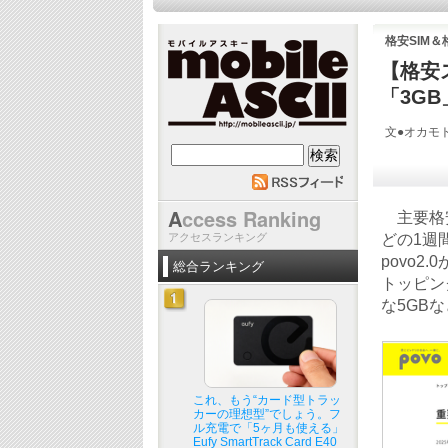
格安SIM
【格安
「3GB
文●オカモト
mobile ASCII
A
ccess Ranking
主要格安
アクセスランキング
どの1週
povo
総合ランキング
トッピン
な5GB
これ、もう“カード型トラッ
カーの理想型”でしょう。フ
ル充電で「5ヶ月も使える」
Eufy SmartTrack Card E40