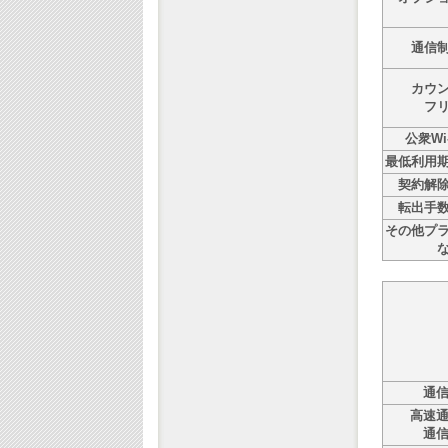
通信
カウ
フ
公衆Wi-
最低利用
契約解
転出手
その他プ
通
高速
通