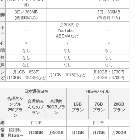
可)
3日／366MB
3日／366MB
制御
―
(低速時のみ)
(低速時のみ)
＋月308円で
ント
―
YouTube、
―
リー
ABEMAなど
Fi
×
×
×
期間
なし
なし
なし
除料
なし
なし
なし
数料
なし
なし
なし
ラン
月1GB：858円
月10GB：1730円
月1GB：1078円など
など
月10GB：1848円など
月40GB：3700円
日本通信SIM
HISモバイル
合理的シ
合理的み
合理的
ンプル
1GB
7GB
20GB
んなのプ
50GBプラ
290プラ
プラン
プラン
プラン
ラン
ン
ン
信網
ドコモ
ドコモ
通信
段階制
月20GB
月50GB
月1GB
月7GB
月20GB
信量
月1GB～