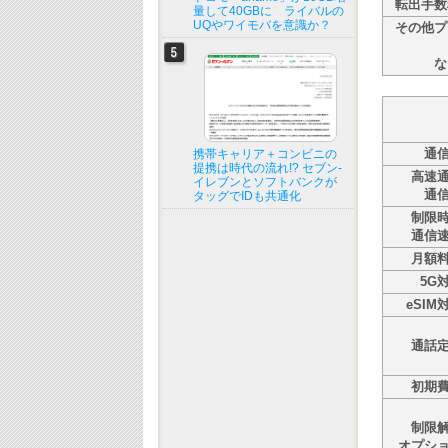
転出手数
量して40GBに ライバルの
UQやワイモバを意識か？
その他プ
な
通
携帯キャリア＋コンビニの
提携は時代の流れ!? セブン-
高速
イレブンとソフトバンクが
通
タッグでIDも共通化
制限
通信
月額
5G
eSIM
通話
初期
制限
オプシ