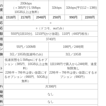
200kbps
の
（＋385円で1.5Mbps
32kbps
32kbps(平日12～13時)
度
10GB以上は無料）
金
1518円
2178円
2948円
250円
990円
2200円
対応
○
対応
○（ドコモ、auのみ）
額
550円(1回10分)、1210円(かけ放題)、110円（440円相当）
用
3740円
除
55円／100MB
198円／24時間
ン
御
3日／10GB(低速時のみ)
3日／10GB
低速状態を1.5Mbpsにするオプ
ション（385円、10GB以上は無
1回198円で購入から24時間、速度
ト
料）
制限無し
ー
22時半～7時半は使い放題にす
22時半～7時半は使い放題にするオ
るオプション（990円、50GBは
プション（990円）
無料）
Fi
月398円
期
なし
間
料
なし