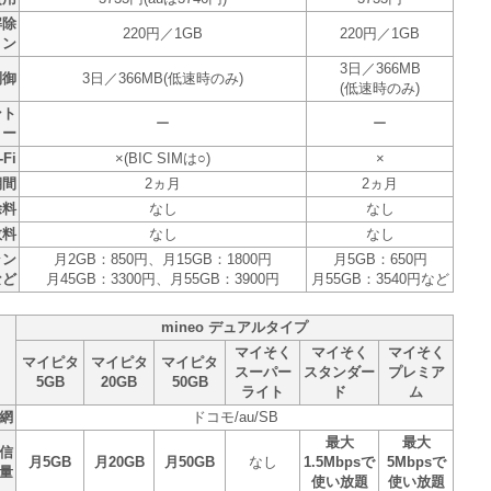
解除
220円／1GB
220円／1GB
ョン
3日／366MB
制御
3日／366MB(低速時のみ)
(低速時のみ)
ント
ー
ー
リー
Fi
×(BIC SIMは○)
×
期間
2ヵ月
2ヵ月
除料
なし
なし
数料
なし
なし
ラン
月2GB：850円、月15GB：1800円
月5GB：650円
など
月45GB：3300円、月55GB：3900円
月55GB：3540円など
mineo デュアルタイプ
マイそく
マイそく
マイそく
マイピタ
マイピタ
マイピタ
スーパー
スタンダー
プレミア
5GB
20GB
50GB
ライト
ド
ム
網
ドコモ/au/SB
最大
最大
信
月5GB
月20GB
月50GB
なし
1.5Mbpsで
5Mbpsで
量
使い放題
使い放題