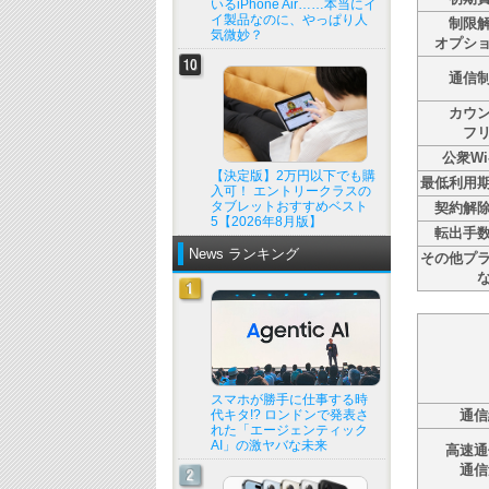
いるiPhone Air……本当にイ
イ製品なのに、やっぱり人
制限
気微妙？
オプシ
通信
カウ
フ
公衆Wi-
【決定版】2万円以下でも購
最低利用
入可！ エントリークラスの
タブレットおすすめベスト
契約解
5【2026年8月版】
転出手
News ランキング
その他プ
スマホが勝手に仕事する時
代キタ!? ロンドンで発表さ
通信
れた「エージェンティック
AI」の激ヤバな未来
高速通
通信