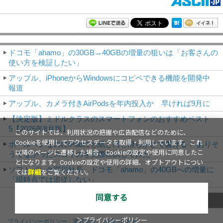
モバイルアスキー新着記事
ドコモ「ahamo」の30GB→40GBの増量の狙いは「お客さんの
使い方を検証したい」
アップル、iPhoneからWindowsにコピペできる機能を開発中
報道
アップル、カメラ付きAirPodsを年内投入か 早ければ9月に
【決定版】ミドルクラスのスマートフォンのおすすめベスト
5【2026年8月版】
このサイトでは、利用状況の把握や広告配信などのために、
Cookieを使用してアクセスデータを取得・利用しています。これ
ボールペンなのにiPadにも紙と同じ滑らかさで書ける！ ありそ
以降のページに遷移した場合、Cookieの設定や使用に同意したこ
うでなかったスゴイのを実際に試してみた
とになります。Cookieの設定や使用の詳細、オプトアウトについ
ソフトバンク宮川社長、ドコモ「ahamo」の40GBへの増量に
ては
詳細
をご覧ください。
「現時点では追従しない」
同意する
これまでのNews
＞プライバシーポリシー
プライバシーポリシー
運営会社
お問い合わせ