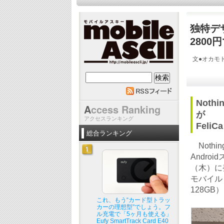
独特デザ
2800
文●オカモト
mobile ASCII
Noth
A
ccess Ranking
が
アクセスランキング
Fel
総合ランキング
Nothi
Androi
（木）に
モバイル
128GB
これ、もう“カード型トラッ
カーの理想型”でしょう。フ
ル充電で「5ヶ月も使える」
Eufy SmartTrack Card E40