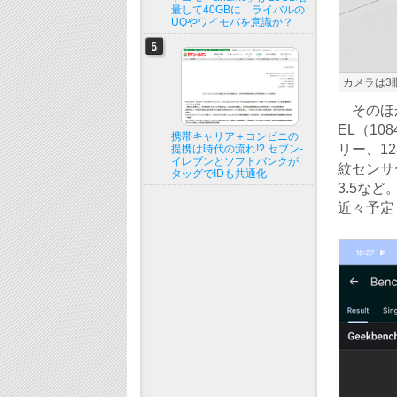
量して40GBに ライバルの
UQやワイモバを意識か？
カメラは3
そのほか
EL（1084
携帯キャリア＋コンビニの
リー、1
提携は時代の流れ!? セブン-
イレブンとソフトバンクが
紋センサー
タッグでIDも共通化
3.5など。
近々予定