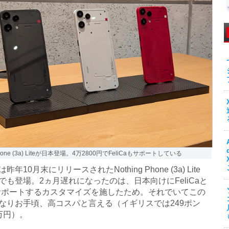
 Phone (3a) Liteが日本登場。4万2800円でFeliCaもサポートしている
年10月末にリリースされたNothing Phone (3a) Lite
でも登場。2ヵ月遅れになったのは、日本向けにFeliCaと
をサポートするカスタマイズを施したため。それでいてこの
なりお手頃、高コスパと言える（イギリスでは249ポン
万円）。