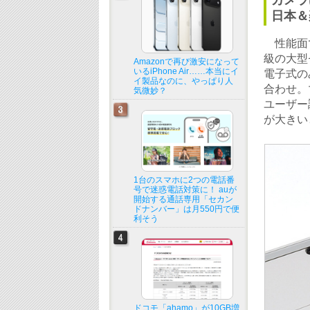
カメラ
日本＆
性能面で
級の大型
Amazonで再び激安になって
いるiPhone Air……本当にイ
電子式の
イ製品なのに、やっぱり人
合わせ。
気微妙？
ユーザー
が大きい
1台のスマホに2つの電話番
号で迷惑電話対策に！ auが
開始する通話専用「セカン
ドナンバー」は月550円で便
利そう
ドコモ「ahamo」が10GB増