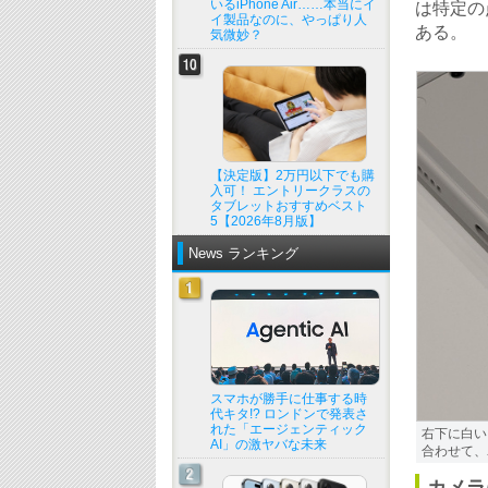
いるiPhone Air……本当にイ
は特定の
イ製品なのに、やっぱり人
ある。
気微妙？
【決定版】2万円以下でも購
入可！ エントリークラスの
タブレットおすすめベスト
5【2026年8月版】
News ランキング
スマホが勝手に仕事する時
代キタ!? ロンドンで発表さ
れた「エージェンティック
右下に白い
AI」の激ヤバな未来
合わせて、