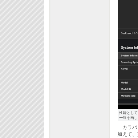
性能として
一線を画し
カラバリ
加えて、