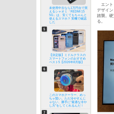
エントリ
未使用中古なら1万円台で買
デザイン
えるシャオミ「REDMI 15
5G」は、安くてもちゃんと
踏襲。硬
使えるスマホ？ 実機で確認
る。
した
【決定版】ミドルクラスの
スマートフォンのおすすめ
ベスト5【2026年8月版】
このスマホクーラー、めっ
ちゃ賢い。ただ冷やすんじ
ゃない、勝手に“最適な冷や
し方”をしてくれるんだ！