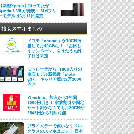
【新型Xperia】待ってたぜ！
Xperia 1 VIIIが発表！ SIMフリ
ーモデルは6月11日発売
格安スマホまとめ
ドコモ「ahamo」が10GB増
量して月40GBに！ 「お試し
キャンペーン」をうたうも終
了日は未定
モトローラからFeliCa入りの
格安モデル新機種「moto
g37」 キャリア版は2万2000
円!?
Y!mobile、加入から1年間
1000円引き！ 家族割引や固定
セット割がなくても月30GBが
2508円から利用可能
プライムデーで買いなミドル
クラスのスマホはコレ！ 日本