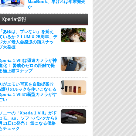
MacBook、早ければ年末発売
か
Xperia情報
「あゆは、ブレない」を覚え
ているか？ LUMIX 25周年、デ
ジカメ老人会感涙の猫スナッ
プ大発掘
Xperia 1 VIIIは望遠カメラが神
進化！ 警戒心ゼロの距離で撮
る極上猫スナップ
AIがエモい写真を自動提案!?
α譲りのルックを使いこなせる
Xperia 1 VIIIの新型カメラがす
ごい
ソニーの「Xperia 1 VIII」がド
コモ、au、ソフトバンクから6
月11日に発売！ 気になる価格
もチェック