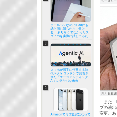
シースルー
ボールペンなのにiPadにも
紙と同じ滑らかさで書け
る！ ありそうでなかったス
ゴイのを実際に試してみた
スマホが勝手に仕事する時
代キタ!? ロンドンで発表さ
れた「エージェンティック
AI」の激ヤバな未来
見える範囲
また、No
プの演出は
変更。あ
Amazonで再び激安になって