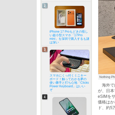
iPhone 17 Proもどきの怪し
い超小型スマホ「17Pro
mini」を深圳で購入するも謎
は深い
スマホにくっ付くミニキー
Nothing
ボード！触ってわかる夢の
使い勝手と打ち心地「Clicks
海外では昨
Power Keyboard」はいい
ぞ
が、日本
eSIM
価格はか
ド、約5