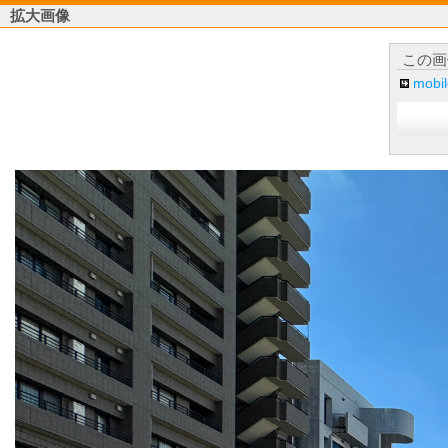
拡大画像
この画
mob