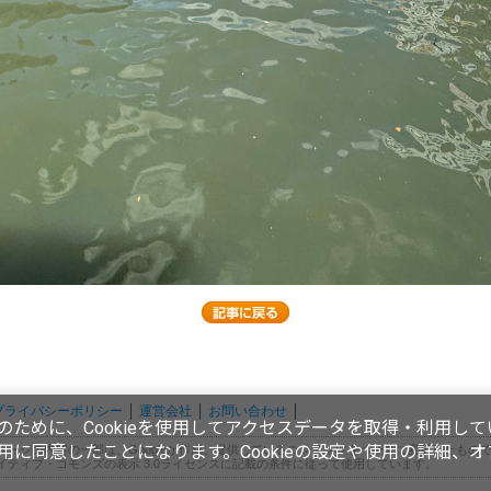
プライバシーポリシー
運営会社
お問い合わせ
ために、Cookieを使用してアクセスデータを取得・利用して
使用に同意したことになります。Cookieの設定や使用の詳細、
ページの内容の一部は、Googleが作成、提供しているコンテンツをベースに変更したもの
イティブ・コモンズの表示 3.0ライセンスに記載の条件に従って使用しています。