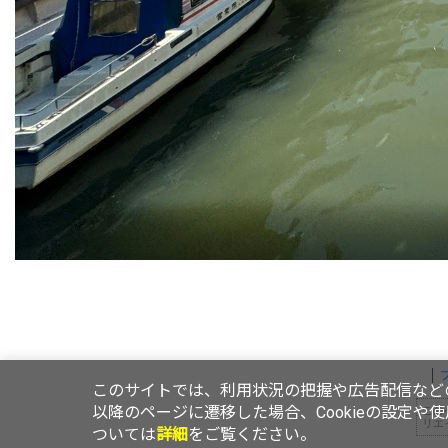
このサイトでは、利用状況の把握や広告配信などの
以降のページに遷移した場合、Cookieの設定や
この
リエ
ついては
詳細
をご覧ください。