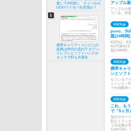
アップル新型
量して40GBに ライバルの
UQやワイモバを意識か？
アップルの新型
ている」状
ASCII.jp
povo、S
題(24時
KDDIは、
携帯キャリア＋コンビニの
AUTOBAC
提携は時代の流れ!? セブン-
題(24時間
イレブンとソフトバンクが
タッグでIDも共通化
ASCII.jp
携帯キャリ
ンとソフト
セブン＆ア
トバンク／P
ぞれ戦略的
ASCII.jp
これ、もう
で「5ヶ月も使
免許やカー
防止トラッ
う決定版が登場
Card E40