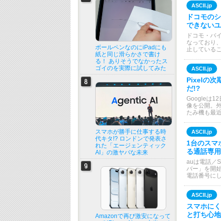
ASCII.jp
ドコモのシ
できないユ
ドコモ・バ
なっており、
ボールペンなのにiPadにも
止している
紙と同じ滑らかさで書け
る！ ありそうでなかったス
ゴイのを実際に試してみた
ASCII.jp
Pixel
だ!?
Googleは
像を公開。
たみ機も最
スマホが勝手に仕事する時
ASCII.jp
代キタ!? ロンドンで発表さ
1台のスマ
れた「エージェンティック
る通話専用
AI」の激ヤバな未来
auは電話／
バー」を開始
電話番号にし
ASCII.jp
スマホにく
と打ち心地「
Amazonで再び激安になって