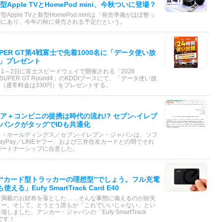
Apple TVとHomePod mini、今秋ついに登場？
Apple TVと新型HomePod miniは「発売準備がほぼ整っ
態にあり、今年の秋に発売される予定だという。
UPER GT第4戦富士で先着1000名に「データ使い放
間)」プレゼント
8月1～2日に富士スピードウェイで開催される「2026
S SUPER GT Round4」のKDDIブースにて、「データ使い放
)」（通常料金は330円）をプレゼントする。
ア＋コンビニの提携は時代の流れ!? セブン-イレブ
バンクがタッグでIDも共通化
イ・ホールディングス／セブン-イレブン・ジャパンは、ソフ
ayPay／LINEヤフー、および三井住友カードとの間でそれ
パートナーシップに合意した。
“カード型トラッカーの理想型”でしょう。フル充電
える」Eufy SmartTrack Card E40
ド満載のお財布を落とした……そんな事態に備えるのが紛失
カー。そして、とうとう誰もが「これでいいじゃない」とい
しました。アンカー・ジャパンの「Eufy SmartTrack
」です！