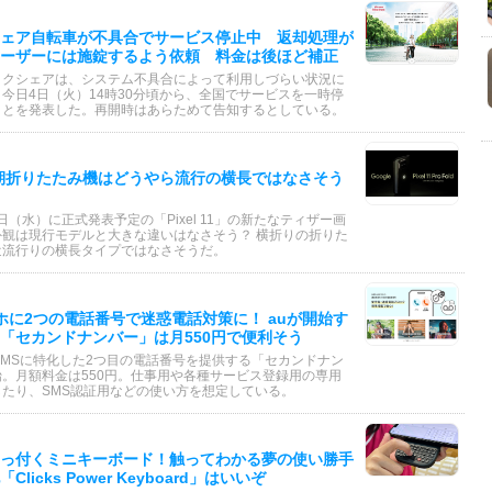
ェア自転車が不具合でサービス停止中 返却処理が
ーザーには施錠するよう依頼 料金は後ほど補正
イクシェアは、システム不具合によって利用しづらい状況に
今日4日（火）14時30分頃から、全国でサービスを一時停
ことを発表した。再開時はあらためて告知するとしている。
の次期折りたたみ機はどうやら流行の横長ではなさそう
12日（水）に正式発表予定の「Pixel 11」の新たなティザー画
外観は現行モデルと大きな違いはなさそう？ 横折りの折りた
近流行りの横長タイプではなさそうだ。
ホに2つの電話番号で迷惑電話対策に！ auが開始す
「セカンドナンバー」は月550円で便利そう
SMSに特化した2つ目の電話番号を提供する「セカンドナン
。月額料金は550円。仕事用や各種サービス登録用の専用
たり、SMS認証用などの使い方を想定している。
っ付くミニキーボード！触ってわかる夢の使い勝手
Clicks Power Keyboard」はいいぞ