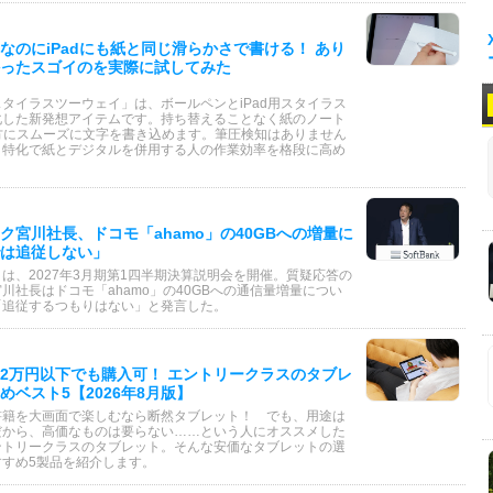
なのにiPadにも紙と同じ滑らかさで書ける！ あり
ったスゴイのを実際に試してみた
タイラスツーウェイ」は、ボールペンとiPad用スタイラス
化した新発想アイテムです。持ち替えることなく紙のノート
両方にスムーズに文字を書き込めます。筆圧検知はありません
き特化で紙とデジタルを併用する人の作業効率を格段に高め
ク宮川社長、ドコモ「ahamo」の40GBへの増量に
は追従しない」
は、2027年3月期第1四半期決算説明会を開催。質疑応答の
川社長はドコモ「ahamo」の40GBへの通信量増量につい
「追従するつもりはない」と発言した。
2万円以下でも購入可！ エントリークラスのタブレ
めベスト5【2026年8月版】
書籍を大画面で楽しむなら断然タブレット！ でも、用途は
だから、高価なものは要らない……という人にオススメした
ントリークラスのタブレット。そんな安価なタブレットの選
すすめ5製品を紹介します。