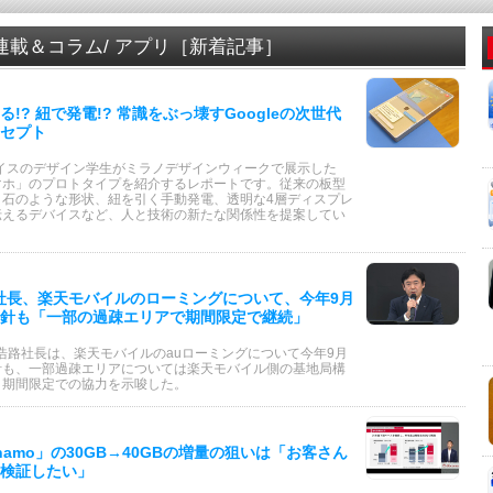
/ 連載＆コラム/ アプリ［新着記事］
!? 紐で発電!? 常識をぶっ壊すGoogleの次世代
セプト
とスイスのデザイン学生がミラノデザインウィークで展示した
マホ」のプロトタイプを紹介するレポートです。従来の板型
、石のような形状、紐を引く手動発電、透明な4層ディスプレ
伝えるデバイスなど、人と技術の新たな関係性を提案してい
田社長、楽天モバイルのローミングについて、今年9月
針も「一部の過疎エリアで期間限定で継続」
田浩路社長は、楽天モバイルのauローミングについて今年9月
針も、一部過疎エリアについては楽天モバイル側の基地局構
、期間限定での協力を示唆した。
hamo」の30GB→40GBの増量の狙いは「お客さん
検証したい」