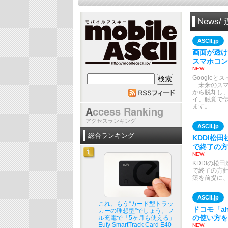
News
ASCII.jp
画面が透ける
スマホコン
NEW!
mobile ASCII
Google
「未来のス
から脱却し
イ、触覚で
ます。
A
ccess Ranking
アクセスランキング
ASCII.jp
総合ランキング
KDDI松
で終了の方
NEW!
KDDIの松
で終了の方
築を前提に
ASCII.jp
これ、もう“カード型トラッ
ドコモ「a
カーの理想型”でしょう。フ
の使い方を
ル充電で「5ヶ月も使える」
Eufy SmartTrack Card E40
NEW!