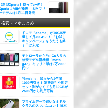
【新型Xperia】待ってたぜ！
Xperia 1 VIIIが発表！ SIMフリ
ーモデルは6月11日発売
格安スマホまとめ
ドコモ「ahamo」が10GB増
量して月40GBに！ 「お試し
キャンペーン」をうたうも終
了日は未定
モトローラからFeliCa入りの
格安モデル新機種「moto
g37」 キャリア版は2万2000
円!?
Y!mobile、加入から1年間
1000円引き！ 家族割引や固定
セット割がなくても月30GBが
2508円から利用可能
プライムデーで買いなミドル
クラスのスマホはコレ！ 日本