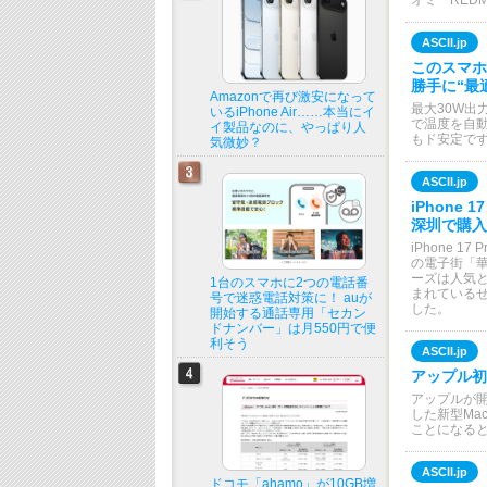
オミ「REDMI
ASCII.jp
このスマホ
勝手に“最
Amazonで再び激安になって
最大30W出
いるiPhone Air……本当にイ
で温度を自動
イ製品なのに、やっぱり人
もド安定で
気微妙？
ASCII.jp
iPhone
深圳で購入
iPhone 
の電子街「華
ーズは人気とな
1台のスマホに2つの電話番
まれているせい
号で迷惑電話対策に！ auが
した。
開始する通話専用「セカン
ドナンバー」は月550円で便
利そう
ASCII.jp
アップル初
アップルが
した新型Ma
ことになる
ASCII.jp
ドコモ「ahamo」が10GB増