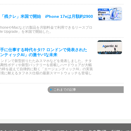
残クレ」米国で開始 iPhone 17eは月額約2900
PhoneやMacなどの製品を月額料金で利用できるリースプロ
le Upgrade」を米国で開始した。
手に仕事する時代キタ!? ロンドンで発表された
ンティックAI」の激ヤバな未来
ロンドンで新型折りたたみスマホなどを発表しました。チタ
高剛性ボディや新型バッテリーを搭載しハードウェアが大幅
の枠を超えて自律的に動く「エージェンティックAI」の実装
環境に耐えるタフネス仕様の最新スマートウォッチも登場し
これまでの記事