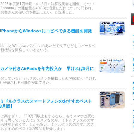
は2026年度第1四半期（4～6月）決算説明会を開催。その中
「ahamo」の通信量を40GBに増量した件について問われ、
「お客さんの使い方を検証したい」と説明した。
iPhoneからWindowsにコピペできる機能を開発
PhoneとWindowsパソコンのあいだで文章などをコピー＆ペ
る新機能を開発しているという。
カメラ付きAirPodsを年内投入か 早ければ9月に
発しているとうわさのカメラを搭載したAirPodsが、早けれ
にも発売される可能性が出てきた。
ミドルクラスのスマートフォンのおすすめベスト
年8月版】
ホは高すぎ！」「10万円以上もするなら、もうスマホは買わ
…そう思っている人にオススメなのが、ミドルクラスのスマ
手も性能も高くて、しかも安い。ミドルクラスのスマホの選
部おすすめのベスト5の製品を紹介します。