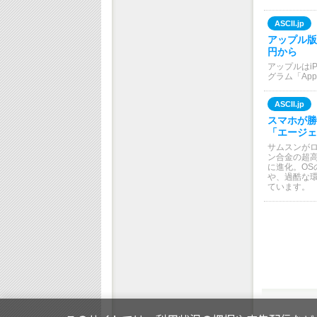
ASCII.jp
アップル版「
円から
アップルはi
グラム「App
ASCII.jp
スマホが勝
「エージェ
サムスンが
ン合金の超
に進化。OS
や、過酷な
ています。