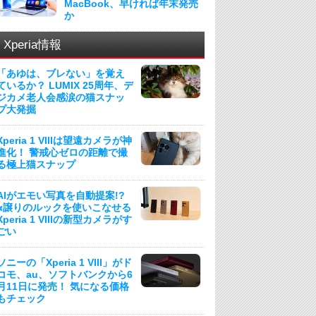
MacBook、早ければ年末発売
か
Xperia情報
「あゆは、ブレない」を覚え
ているか？ LUMIX 25周年、デ
ジカメ老人会感涙の猫スナッ
プ大発掘
Xperia 1 VIIIは望遠カメラが神
進化！ 警戒心ゼロの距離で撮
る極上猫スナップ
AIがエモい写真を自動提案!?
α譲りのルックを使いこなせる
Xperia 1 VIIIの新型カメラがす
ごい
ソニーの「Xperia 1 VIII」がド
コモ、au、ソフトバンクから6
月11日に発売！ 気になる価格
もチェック