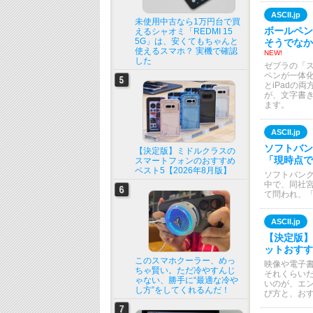
ASCII.jp
未使用中古なら1万円台で買
ボールペン
えるシャオミ「REDMI 15
5G」は、安くてもちゃんと
そうでなか
使えるスマホ？ 実機で確認
NEW!
した
ゼブラの「ス
ペンが一体
とiPadの
が、文字書
ます。
ASCII.jp
ソフトバン
【決定版】ミドルクラスの
「現時点で
スマートフォンのおすすめ
ベスト5【2026年8月版】
ソフトバンク
中で、同社宮
て問われ、
ASCII.jp
【決定版】
ットおすす
このスマホクーラー、めっ
映像や電子
ちゃ賢い。ただ冷やすんじ
それくらい
ゃない、勝手に“最適な冷や
いのが、エ
し方”をしてくれるんだ！
び方と、お