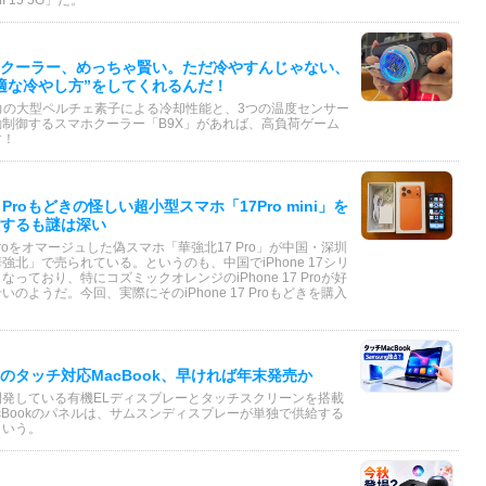
 15 5G」だ。
クーラー、めっちゃ賢い。ただ冷やすんじゃない、
適な冷やし方”をしてくれるんだ！
力の大型ペルチェ素子による冷却性能と、3つの温度センサー
制御するスマホクーラー「B9X」があれば、高負荷ゲーム
す！
 17 Proもどきの怪しい超小型スマホ「17Pro mini」を
するも謎は深い
17 Proをオマージュした偽スマホ「華強北17 Pro」が中国・深圳
強北」で売られている。というのも、中国でiPhone 17シリ
っており、特にコズミックオレンジのiPhone 17 Proが好
のようだ。今回、実際にそのiPhone 17 Proもどきを購入
のタッチ対応MacBook、早ければ年末発売か
開発している有機ELディスプレーとタッチスクリーンを搭載
cBookのパネルは、サムスンディスプレーが単独で供給する
という。