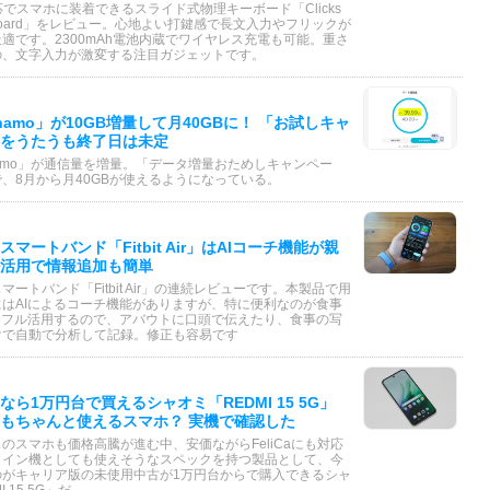
e対応でスマホに装着できるスライド式物理キーボード「Clicks
Keyboard」をレビュー。心地よい打鍵感で長文入力やフリックが
適です。2300mAh電池内蔵でワイヤレス充電も可能。重さ
の、文字入力が激変する注目ガジェットです。
hamo」が10GB増量して月40GBに！ 「お試しキャ
をうたうも終了日は未定
amo」が通信量を増量。「データ増量おためしキャンペー
、8月から月40GBが使えるようになっている。
マートバンド「Fitbit Air」はAIコーチ機能が親
ル活用で情報追加も簡単
マートバンド「Fitbit Air」の連続レビューです。本製品で用
はAIによるコーチ機能がありますが、特に便利なのが食事
をフル活用するので、アバウトに口頭で伝えたり、食事の写
けで自動で分析して記録。修正も容易です
なら1万円台で買えるシャオミ「REDMI 15 5G」
もちゃんと使えるスマホ？ 実機で確認した
のスマホも価格高騰が進む中、安価ながらFeliCaにも対応
メイン機としても使えそうなスペックを持つ製品として、今
のがキャリア版の未使用中古が1万円台からで購入できるシャ