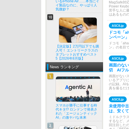
いるiPhone Air……本当にイ
MagSaf
イ製品なのに、やっぱり人
Power 
気微妙？
苦手な人に最
はあるもの
ASCII.jp
ドコモ「a
ンペーン」
ドコモ「ah
【決定版】2万円以下でも購
ン」の名目で
入可！ エントリークラスの
タブレットおすすめベスト
5【2026年8月版】
ASCII.jp
画面のないス
News ランキング
切 AIフ
画面がないス
いるアプリに
の記録。AI
真を撮るだ
ASCII.jp
スマホが勝手に仕事する時
未使用中古
代キタ!? ロンドンで発表さ
は、安くて
れた「エージェンティック
ミドルクラス
AI」の激ヤバな未来
するなど、
回注目した