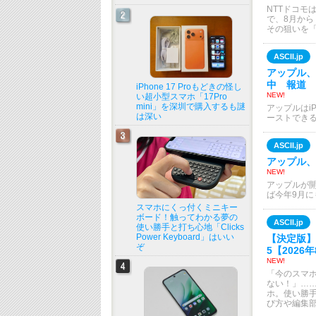
NTTドコモ
で、8月から
その狙いを
ASCII.jp
アップル、
中 報道
iPhone 17 Proもどきの怪し
NEW!
い超小型スマホ「17Pro
mini」を深圳で購入するも謎
アップルはi
は深い
ーストでき
ASCII.jp
アップル、
NEW!
アップルが開
ば今年9月
スマホにくっ付くミニキー
ボード！触ってわかる夢の
ASCII.jp
使い勝手と打ち心地「Clicks
Power Keyboard」はいい
【決定版】
ぞ
5【2026
NEW!
「今のスマ
ない！」…
ホ。使い勝
び方や編集