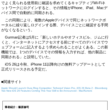
でよく見られる使用前に確認を求めてくるキャプティブWi-Fiネ
ットワークにログインすると、その情報がiPhone、iPad、Macデ
バイス間で自動的に同期される。
この同期により、複数のAppleデバイスで同じネットワークポ
ータルに繰り返しログインする際、デバイスごとに確認する手間
がなくなるという。
Gurman記者は5月に「新しいホテルやオフィスビル、ジムに行
くと、インターネットにアクセスする前にすべてのデバイスでウ
ェブフォームに記入するよう求められることがよくある。この新
機能では、1つのデバイスでその情報を入力すれば、他の製品に
同期される」と説明していた。
iOS 26は今秋、iPhone 11以降向けの無料アップデートとして
正式リリースされる予定だ。
■関連サイト
Apple Should Launch Oura Ring Competitor; Tethered Vision Pro, iOS 26 Beta 2 - Bloomberg
Two New iOS 26 Features Coming This Year Still to Be Announced - MacRumors
筆者紹介：篠原修司