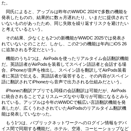
た。
同氏によると、アップルは昨年のWWDC 2024で多数の機能を
発表したものの、結果的に数ヵ月遅れたり、いまだに提供されて
いないものがあったため、同じ失敗を繰り返すリスクを避けたい
と考えているという。
その結果、少なくとも2つの新機能がWWDC 2025では発表さ
れていないとのことだ。しかし、この2つの機能は年内にiOS 26
に追加される予定だという。
機能のうち1つは、AirPodsを使ったリアルタイム会話翻訳機能
だ。英語話者がAirPodsを装着してスペイン語話者と会話する場
合、iPhoneが音声を検出し、スペイン語を翻訳してAirPods装着
者に英語で伝える。英語話者が返答すると、その内容がスペイン
語に翻訳されてiPhoneから音声で出力される仕組みだという。
iPhoneの翻訳アプリでも同様の会話翻訳は可能だが、AirPods
に統合されることでよりスムーズなやり取りが可能になるとみら
れている。アップルは今年のWWDCで幅広い言語翻訳機能を発
表したが、広くうわさされていたAirPodsのリアルタイム翻訳機
能は発表していなかった。
もう1つは、パブリックネットワークへのログイン情報をデバ
イス間で同期する機能だ。ホテル、空港、コーヒーショップなど