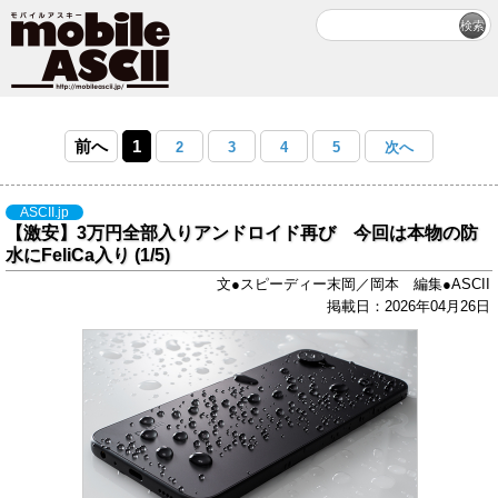
前へ
1
2
3
4
5
次へ
ASCII.jp
【激安】3万円全部入りアンドロイド再び 今回は本物の防
水にFeliCa入り (1/5)
文●スピーディー末岡／岡本 編集●ASCII
掲載日：2026年04月26日