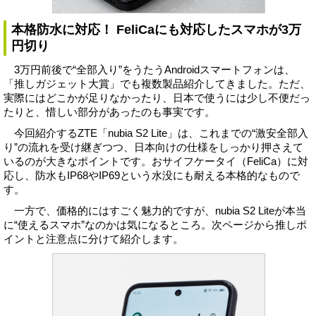
本格防水に対応！ FeliCaにも対応したスマホが3万
円切り
3万円前後で“全部入り”をうたうAndroidスマートフォンは、
「推しガジェット大賞」でも複数製品紹介してきました。ただ、
実際にはどこかが足りなかったり、日本で使うには少し不便だっ
たりと、惜しい部分があったのも事実です。
今回紹介するZTE「nubia S2 Lite」は、これまでの“激安全部入
り”の流れを受け継ぎつつ、日本向けの仕様をしっかり押さえて
いるのが大きなポイントです。おサイフケータイ（FeliCa）に対
応し、防水もIP68やIP69という水没にも耐える本格的なもので
す。
一方で、価格的にはすごく魅力的ですが、nubia S2 Liteが本当
に“使えるスマホ”なのかは気になるところ。次ページから推しポ
イントと注意点に分けて紹介します。