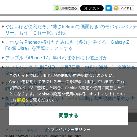
モバイルアスキー新着記事
やばいほど便利だぞ、“薄さ6.9mmで画面付き”のモバイルバッテ
リー。もう「これ一択」だわ。
これならiPhoneの折りたたみにも（多分）勝てる「Galazy Z
Fold8 Ultra」を実際にテストする
アップル「iPhone 17」早ければ今日にも値上げか
ソフトバンク「LINEMO」が月7日間、無料で海外データ通信＆
Starlink Direct対応 ドコモ「ahamo」に対抗！
このサイトでは、利用状況の把握や広告配信などのために、
Cookieを使用してアクセスデータを取得・利用しています。これ
グーグルの画面のないスマートバンド「Google Fitbit Air」は
以降のページに遷移した場合、Cookieの設定や使用に同意したこ
iPhoneでも同じように使える
とになります。Cookieの設定や使用の詳細、オプトアウトについ
折りたたみiPhoneはまだか！ ライバル機は動画視聴に最強か実
ては
詳細
をご覧ください。
際に試してみた
同意する
これまでのNews
＞プライバシーポリシー
プライバシーポリシー
運営会社
お問い合わせ
©KADOKAWA ASCII Research Laboratories, Inc.
2026