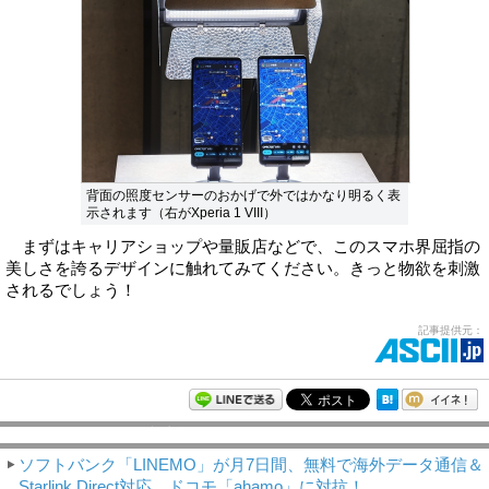
背面の照度センサーのおかげで外ではかなり明るく表
示されます（右がXperia 1 VIII）
まずはキャリアショップや量販店などで、このスマホ界屈指の
美しさを誇るデザインに触れてみてください。きっと物欲を刺激
されるでしょう！
記事提供元：
モバイルアスキー新着記事
ソフトバンク「LINEMO」が月7日間、無料で海外データ通信＆
Starlink Direct対応 ドコモ「ahamo」に対抗！