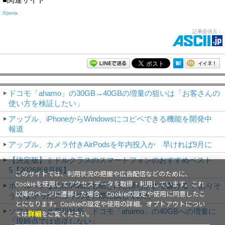
Xperia
記事提供元：
モバイルアスキー新着記事
ドコモ「ahamo」の30GB→40GBの増量の狙いは「お客さんの
使い方を検証したい」
アップル、iPhoneからWindowsにコピペできる機能を開発中
報道
アップル、カメラ付きAirPodsを年内投入か 早ければ9月に
【決定版】ミドルクラスのスマートフォンのおすすめベスト
5【2026年8月版】
このサイトでは、利用状況の把握や広告配信などのために、
Cookieを使用してアクセスデータを取得・利用しています。これ
ボールペンなのにiPadにも紙と同じ滑らかさで書ける！ ありそ
以降のページに遷移した場合、Cookieの設定や使用に同意したこ
うでなかったスゴイのを実際に試してみた
とになります。Cookieの設定や使用の詳細、オプトアウトについ
ソフトバンク宮川社長、ドコモ「ahamo」の40GBへの増量に
ては
詳細
をご覧ください。
「現時点では追従しない」