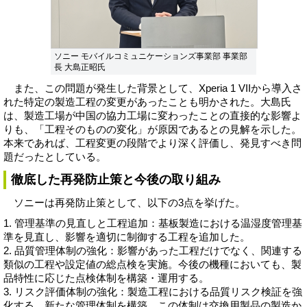
ソニー モバイルコミュニケーションズ事業部 事業部
長 大島正昭氏
また、この問題が発生した背景として、Xperia 1 VIIから導入さ
れた特定の製造工程の変更があったことも明かされた。大島氏
は、製造工場が中国の協力工場に変わったことの直接的な影響よ
りも、「工程そのものの変化」が原因であるとの見解を示した。
本来であれば、工程変更の段階でより深く評価し、発見すべき問
題だったとしている。
徹底した再発防止策と今後の取り組み
ソニーは再発防止策として、以下の3点を挙げた。
1. 管理基準の見直しと工程追加：基板製造における温湿度管理基
準を見直し、影響を適切に制御する工程を追加した。
2. 品質管理体制の強化：影響があった工程だけでなく、関連する
類似の工程や設定値の総点検を実施。今後の機種においても、製
品特性に応じた点検体制を構築・運用する。
3. リスク評価体制の強化：製造工程における品質リスク検証を強
化する、新たな管理体制を構築。この体制は交換用製品の製造か