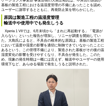
ケーションズ事業部 事業部長の大島正昭氏は、不具合の原因が
基板の製造工程における温湿度管理の不備にあったことを認め、
ユーザーに謝罪するとともに、再発防止策を明らかにした。
原因は製造工程の温湿度管理
輸送中や使用中でも発生しうる
Xperia 1 VIIでは、6月末頃から「まれに再起動する」「電源が
入らない」といった報告が増加し、ソニーが調査を開始してい
た。大島氏によると、不具合の根本的な原因は、基板の製造工程
において温度や湿度の影響を適切に制御できていなかったことに
あるという。この管理不備により、製造された基板がその後の温
湿度変化の影響を受けやすくなり、不具合が発生した。このた
め、現象の発生時期は一概には言えず、輸送中やユーザーの使用
環境下など、あらゆる場面で発生しうると説明された。