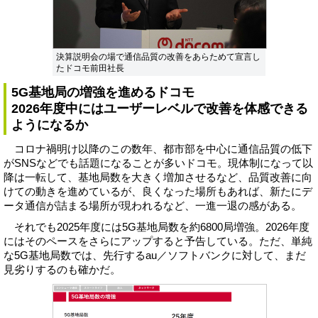
決算説明会の場で通信品質の改善をあらためて宣言し
たドコモ前田社長
5G基地局の増強を進めるドコモ
2026年度中にはユーザーレベルで改善を体感できる
ようになるか
コロナ禍明け以降のこの数年、都市部を中心に通信品質の低下
がSNSなどでも話題になることが多いドコモ。現体制になって以
降は一転して、基地局数を大きく増加させるなど、品質改善に向
けての動きを進めているが、良くなった場所もあれば、新たにデ
ータ通信が詰まる場所が現われるなど、一進一退の感がある。
それでも2025年度には5G基地局数を約6800局増強。2026年度
にはそのペースをさらにアップすると予告している。ただ、単純
な5G基地局数では、先行するau／ソフトバンクに対して、まだ
見劣りするのも確かだ。