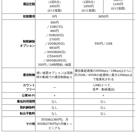
（1回5分）
（1回5分）
通話定額
1100円
1650円
1650円
(かけ放題)
(かけ放題)
(かけ放題)
初期費用
0円
3850円
390円
／1GB(7日)
990円
／3GB(30日)
2700円
制限解除
／20GB(30日)
550円／1GB
オプション
9834円
／300GB(90日)
2万6400円
／360GB(365日)
330円／24時間使い放題
通信量超過後の300kbps／1Mbpsはさらに
使い放題オプションは混雑
通信制御
月15GB／45GBの超過時に最大128kbpsま
時や動画での通信制御あり
で低速化される
カウント
LINE(トーク、
―
フリー
音声・動画通話)
公衆Wi-Fi
○
×
最低利用期間
なし
なし
契約解除料
なし
なし
転出手数料
なし
なし
月5GB(1380円)、月
その他
30GB(2780円)の月極トッ
ピングも