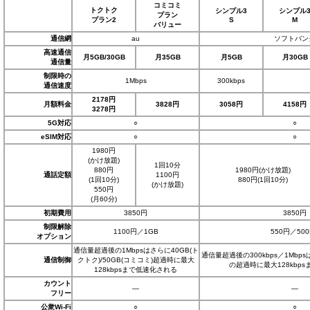
コミコミ
トクトク
シンプル3
シンプル
プラン
プラン2
S
M
バリュー
通信網
au
ソフトバン
高速通信
月5GB/30GB
月35GB
月5GB
月30GB
通信量
制限時の
1Mbps
300kbps
通信速度
2178円
月額料金
3828円
3058円
4158円
3278円
5G対応
○
○
eSIM対応
○
○
1980円
(かけ放題)
1回10分
880円
1980円(かけ放題)
通話定額
1100円
(1回10分)
880円(1回10分)
(かけ放題)
550円
(月60分)
初期費用
3850円
3850円
制限解除
1100円／1GB
550円／500
オプション
通信量超過後の1Mbpsはさらに40GB(ト
通信量超過後の300kbps／1Mb
通信制御
クトク)/50GB(コミコミ)超過時に最大
の超過時に最大128kbp
128kbpsまで低速化される
カウント
―
―
フリー
公衆Wi-Fi
○
○