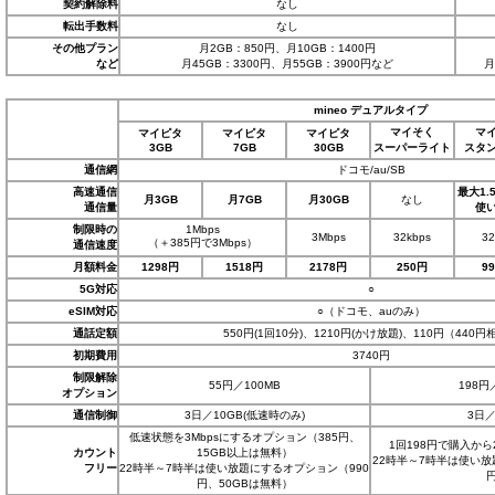
契約解除料
なし
転出手数料
なし
その他プラン
月2GB：850円、月10GB：1400円
など
月45GB：3300円、月55GB：3900円など
月
mineo デュアルタイプ
マイそく
マ
マイピタ
マイピタ
マイピタ
3GB
7GB
30GB
スーパーライト
スタ
通信網
ドコモ/au/SB
高速通信
最大1.
月3GB
月7GB
月30GB
なし
通信量
使
制限時の
1Mbps
3Mbps
32kbps
3
（＋385円で3Mbps）
通信速度
月額料金
1298円
1518円
2178円
250円
9
5G対応
○
eSIM対応
○（ドコモ、auのみ）
通話定額
550円(1回10分)、1210円(かけ放題)、110円（440円
初期費用
3740円
制限解除
55円／100MB
198円
オプション
通信制御
3日／10GB(低速時のみ)
3日／
低速状態を3Mbpsにするオプション（385円、
1回198円で購入か
カウント
15GB以上は無料）
22時半～7時半は使い放
フリー
22時半～7時半は使い放題にするオプション（990
円、50GBは無料）