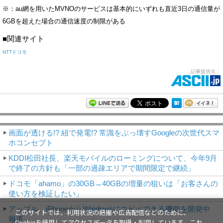
※：au網を用いたMVNOのサービスは基本的にいずれも直近3日の通信量が
6GBを超えた場合の通信速度の制限がある
■関連サイト
NTTドコモ
記事提供元：
モバイルアスキー新着記事
画面が透ける!? 紐で発電!? 常識をぶっ壊すGoogleの次世代スマ
ホコンセプト
KDDI松田社長、楽天モバイルのローミングについて、今年9月
で終了の方針も「一部の過疎エリアで期間限定で継続」
ドコモ「ahamo」の30GB→40GBの増量の狙いは「お客さんの
使い方を検証したい」
アップル、iPhoneからWindowsにコピペできる機能を開発中
このサイトでは、利用状況の把握や広告配信などのために、
報道
Cookieを使用してアクセスデータを取得・利用しています。これ