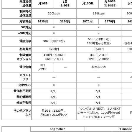
高速通信
月20GB
1日
月3GB
月10GB
月
通信量
1.4GB
(月30GB)
制限時の
200kbps
128kbps
200
通信速度
月額料金
1639円
3190円
1070円
2970円
16
5G対応
×
×
eSIM対応
×
○
550円(1回10分)
通話定額
902円(1回10分)
1400円(かけ放題)
現在
初期費用
3733円
3740円
3
制限解除
418円／500MB
330円／1GB
オプション
660円／1GB
1200円／10GB
3日
通信制御
―
条件非公表
／2GB
カウント
―
―
フリー
公衆Wi-Fi
×
×
最低利用期間
なし
なし
契約解除料
なし
なし
転出手数料
なし
なし
「シングル U-NEXT」はU-NEXT
その他プラン
月1GB：1320円、
のサービス込み。1200円分のポ
月
など
月5GB：2112円など
イントで追加チャージ可
UQ mobile
Y!mobile