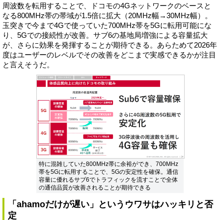
周波数を転用することで、ドコモの4Gネットワークのベースと
なる800MHz帯の帯域が1.5倍に拡大（20MHz幅→30MHz幅）。
玉突きで今まで4Gで使っていた700MHz帯を5Gに転用可能にな
り、5Gでの接続性が改善。サブ6の基地局増強による容量拡大
が、さらに効果を発揮することが期待できる。あらためて2026年
度はユーザーのレベルでその改善をどこまで実感できるかが注目
と言えそうだ。
特に混雑していた800MHz帯に余裕ができ、700MHz
帯を5Gに転用することで、5Gの安定性を確保。通信
容量に優れるサブ6でトラフィックを流すことで全体
の通信品質が改善されることが期待できる
「ahamoだけが遅い」というウワサはハッキリと否
定