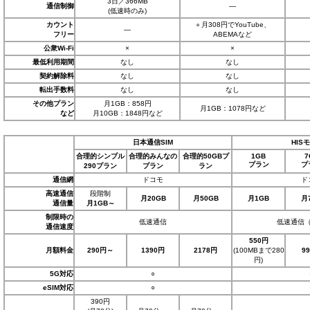
3日／366MB
通信制御
―
(低速時のみ)
カウント
＋月308円でYouTube、
―
フリー
ABEMAなど
公衆Wi-Fi
×
×
最低利用期間
なし
なし
契約解除料
なし
なし
転出手数料
なし
なし
その他プラン
月1GB：858円
月1GB：1078円など
など
月10GB：1848円など
日本通信SIM
HIS
合理的シンプル
合理的みんなの
合理的50GBプ
1GB
7
プラン
プ
290プラン
プラン
ラン
通信網
ドコモ
ド
高速通信
段階制
月20GB
月50GB
月1GB
月
通信量
月1GB～
制限時の
低速通信
低速通信（2
通信速度
550円
月額料金
290円～
1390円
2178円
(100MBまで280
9
円)
5G対応
○
eSIM対応
○
390円