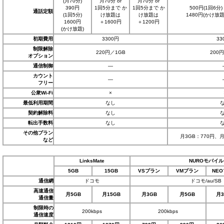
(月70分)
月70分 or
月70分 or
390円
1回5分まで か
1回5分まで か
500円(1回6分)
通話定額
(1回5分)
け放題は
け放題は
1480円(かけ放題
1600円
＋1600円
＋1200円
(かけ放題)
初期費用
3300円
33
制限解除
220円／1GB
200
オプション
通信制御
―
カウント
―
フリー
公衆Wi-Fi
×
最低利用期間
なし
契約解除料
なし
転出手数料
なし
その他プラン
月3GB：770円、月
など
LinksMate
NUROモバイル
5GB
15GB
VSプラン
VMプラン
NE
通信網
ドコモ
ドコモ/au/SB
高速通信
月5GB
月15GB
月3GB
月5GB
月3
通信量
制限時の
200kbps
200kbps
通信速度