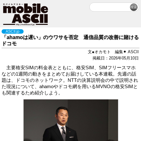
ASCII.jp
「ahamoは遅い」のウワサを否定 通信品質の改善に賭ける
ドコモ
文●オカモト 編集⚫︎ ASCII
掲載日：2026年05月10日
主要格安SIMの料金表とともに、格安SIM、SIMフリースマホ
などの1週間の動きをまとめてお届けしている本連載。先週の話
題は、ドコモのネットワーク。NTTの決算説明会の中で説明され
た現況について、ahamoやドコモ網を用いるMVNOの格安SIMと
も関連するため紹介しよう。