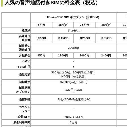
人気の音声通話付きSIMの料金表（税込）
IIJmio／BIC SIM ギガプラン（音声SIM）
5ギガ
15ギガ
25ギガ
35ギガ
1
通信網
ドコモ/au
高速通信
月5GB
月15GB
月25GB
月35GB
月1
通信量
制限時の
300kbps
通信速度
月額料金
950円
1600円
2000円
2400円
10
5G対応
○
eSIM対応
○
500円(1回5分)、700円(1回10分)、
通話定額
1400円（かけ放題）
初期費用
3733円(auは3746円)
制限解除
220円／1GB
オプション
通信制御
3日／366MB(低速時のみ)
カウント
ー
フリー
公衆Wi-Fi
×(BIC SIMは○)
最低利用期間
2ヵ月