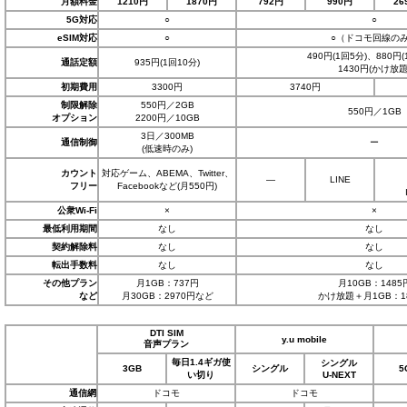
月額料金
1210円
1870円
792円
990円
26
5G対応
○
○
eSIM対応
○
○（ドコモ回線の
490円(1回5分)、880円(
通話定額
935円(1回10分)
1430円(かけ放題
初期費用
3300円
3740円
制限解除
550円／2GB
550円／1GB
オプション
2200円／10GB
3日／300MB
通信制御
ー
(低速時のみ)
カウント
対応ゲーム、ABEMA、Twitter、
―
LINE
フリー
Facebookなど(月550円)
公衆Wi-Fi
×
×
最低利用期間
なし
なし
契約解除料
なし
なし
転出手数料
なし
なし
その他プラン
月1GB：737円
月10GB：1485
など
月30GB：2970円など
かけ放題＋月1GB：1
DTI SIM
y.u mobile
音声プラン
毎日1.4ギガ使
シングル
3GB
シングル
5
い切り
U-NEXT
通信網
ドコモ
ドコモ