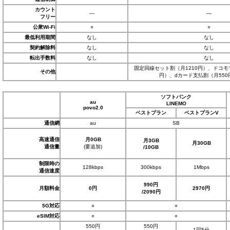
カウント
―
―
フリー
公衆Wi-Fi
○
○
最低利用期間
なし
なし
契約解除料
なし
なし
転出手数料
なし
なし
固定回線セット割（月1210円）、ドコモ
その他
円）、dカード支払割（月55
ソフトバンク
au
LINEMO
povo2.0
ベストプラン
ベストプランV
通信網
au
SB
高速通信
月0GB
月3GB
月30GB
通信量
(要追加)
/10GB
制限時の
128kbps
300kbps
1Mbps
通信速度
990円
月額料金
0円
2970円
/2090円
5G対応
○
○
eSIM対応
○
○
550円
550円
1回5分