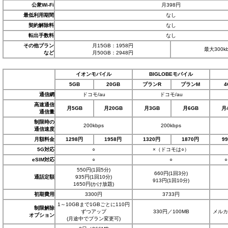
公衆Wi-Fi
月398円
最低利用期間
なし
契約解除料
なし
転出手数料
なし
その他プラン
月15GB：1958円
最大300k
など
月50GB：2948円
イオンモバイル
BIGLOBEモバイル
5GB
20GB
プランR
プランM
4
通信網
ドコモ/au
ドコモ/au
高速通信
月5GB
月20GB
月3GB
月6GB
月
通信量
制限時の
200kbps
200kbps
通信速度
月額料金
1298円
1958円
1320円
1870円
9
5G対応
○
×（ドコモは○）
eSIM対応
○
○
550円(1回5分)
660円(1回3分)
通話定額
935円(1回10分)
913円(1回10分)
1650円(かけ放題)
初期費用
3300円
3733円
1～10GBまで1GBごとに110円
制限解除
ずつアップ
330円／100MB
メルカ
オプション
(月途中でプラン変更可)