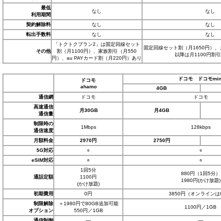
最低
なし
なし
利用期間
契約解除料
なし
なし
転出手数料
なし
なし
「トクトクプラン2」は固定回線セット
固定回線セット割（月1650円）
その他
割（月1100円）、家族割引（月550
以降は月1100円割
円）、au PAYカード割（月220円）あり
ドコモ ドコモmin
ドコモ
ahamo
4GB
通信網
ドコモ
ドコモ
高速通信
月30GB
月4GB
通信量
制限時の
1Mbps
128kbps
通信速度
月額料金
2970円
2750円
5G対応
○
○
eSIM対応
○
○
1回5分
880円（1回5分）
通話定額
1100円
1980円(かけ放題)
(かけ放題)
初期費用
0円
3850円（オンラインは
制限解除
＋1980円で80GB追加可能
1100円／1GB
オプション
550円／1GB
通信制御
―
―