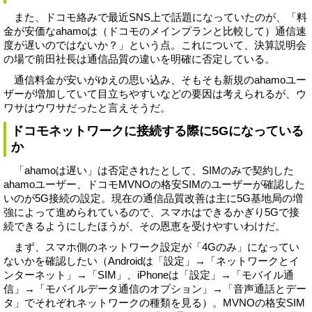
また、ドコモ絡みで最近SNS上で話題になっていたのが、「料
金が安価なahamoは（ドコモのメインプランと比較して）通信速
度が遅いのではないか？」という点。これについて、決算説明会
の場で前田社長は通信品質の違いを明確に否定している。
通信料金が安いがゆえの思い込み、そもそも新規のahamoユー
ザーが増加していて目立ちやすいなどの要因は考えられるが、ウ
ワサはウワサだったと言えそうだ。
ドコモネットワークに接続する際に5Gになっている
か
「ahamoは遅い」は否定されたとして、SIMのみで契約した
ahamoユーザー、ドコモMVNOの格安SIMのユーザーが確認した
いのが5G接続の設定。現在の通信品質改善は主に5G基地局の増
強によって進められているので、スマホはできるかぎり5Gで接
続できるようにしたほうが、その恩恵を受けやすいわけだ。
まず、スマホ側のネットワーク設定が「4Gのみ」になってい
ないかを確認したい（Androidは「設定」→「ネットワークとイ
ンターネット」→「SIM」、iPhoneは「設定」→「モバイル通
信」→「モバイルデータ通信のオプション」→「音声通話とデー
タ」でそれぞれネットワークの種類を見る）。MVNOの格安SIM