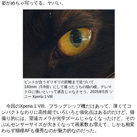
姿がめちゃ写ってる。ヤバい。
ピントが合うギリギリの距離まで近づいて、
140mm（5.8倍）にして撮ったうちの猫の瞳。テレマ
クロに強いといって過言じゃなさそう。2026年5月 ソ
ニー Xperia 1 VIII
今回のXperia 1 VIII。フラッグシップ機だけあって、薄くてコ
ンパクトなわりに高性能でいろいろと強化点はあるのだけど、猫
撮り的には、望遠カメラが光学ズームじゃなくなったけど、その
ぶんセンサーサイズが大きくなって画素数も増えて、しかも相変
わらず猫瞳AFも優秀なのが魅力的なのだった。