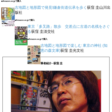
■Amazon.co.jpで購入
古地図と地形図で発見!鎌倉街道伝承を歩く
荻窪 圭
山川出
版社
■Amazon.co.jpで購入
東京「多叉路」散歩 交差点に古道の名残をさぐ
る
荻窪 圭
淡交社
■Amazon.co.jpで購入
古地図と地形図で楽しむ 東京の神社 (知
恵の森文庫)
荻窪 圭
光文社
筆者紹介─荻窪 圭