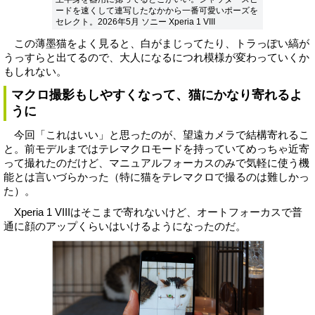
ードを速くして連写したなかから一番可愛いポーズを
セレクト。2026年5月 ソニー Xperia 1 VIII
この薄墨猫をよく見ると、白がまじってたり、トラっぽい縞が
うっすらと出てるので、大人になるにつれ模様が変わっていくか
もしれない。
マクロ撮影もしやすくなって、猫にかなり寄れるよ
うに
今回「これはいい」と思ったのが、望遠カメラで結構寄れるこ
と。前モデルまではテレマクロモードを持っていてめっちゃ近寄
って撮れたのだけど、マニュアルフォーカスのみで気軽に使う機
能とは言いづらかった（特に猫をテレマクロで撮るのは難しかっ
た）。
Xperia 1 VIIIはそこまで寄れないけど、オートフォーカスで普
通に顔のアップくらいはいけるようになったのだ。