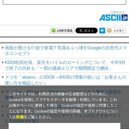
記事提供元：
モバイルアスキー新着記事
画面が透ける!? 紐で発電!? 常識をぶっ壊すGoogleの次世代スマ
ホコンセプト
KDDI松田社長、楽天モバイルのローミングについて、今年9月
で終了の方針も「一部の過疎エリアで期間限定で継続」
ドコモ「ahamo」の30GB→40GBの増量の狙いは「お客さんの
使い方を検証したい」
アップル、iPhoneからWindowsにコピペできる機能を開発中
このサイトでは、利用状況の把握や広告配信などのために、
報道
Cookieを使用してアクセスデータを取得・利用しています。これ
以降のページに遷移した場合、Cookieの設定や使用に同意したこ
アップル、カメラ付きAirPodsを年内投入か 早ければ9月に
とになります。Cookieの設定や使用の詳細、オプトアウトについ
【決定版】ミドルクラスのスマートフォンのおすすめベスト
ては
詳細
をご覧ください。
5【2026年8月版】