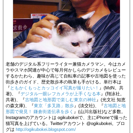
老舗のデジタル系フリーライター兼猫カメラマン。今はカメ
ラやスマホ関連が中心で毎月何かしらのデジカメをレビュー
するかたわら、趣味が高じて自転車の記事や古地図を使った
街歩きのガイド、歴史散歩本の執筆も手がける。単行本は
『
ともかくもっとカッコイイ写真が撮りたい！
』(MdN。共
著)、『
デジタル一眼レフカメラが上手くなる本
』(翔泳社。
共著)、『
古地図と地形図で楽しむ東京の神社
』(光文社 知恵
の森文庫)、『
東京「多叉路」散歩
』(淡交社)、『
古地図と地
形図で発見！ 鎌倉街道伝承を歩く
』(山川出版社)など多数。
Instagramのアカウントは ogikubokeiで、主にiPhoneで撮った
猫写真を上げている。Twitterアカウント @ogikubokei。ブロ
グは
http://ogikubokei.blogspot.com/