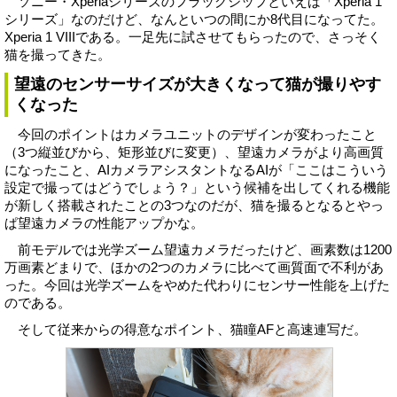
ソニー・Xperiaシリーズのフラッグシップといえば「Xperia 1
シリーズ」なのだけど、なんといつの間にか8代目になってた。
Xperia 1 VIIIである。一足先に試させてもらったので、さっそく
猫を撮ってきた。
望遠のセンサーサイズが大きくなって猫が撮りやす
くなった
今回のポイントはカメラユニットのデザインが変わったこと
（3つ縦並びから、矩形並びに変更）、望遠カメラがより高画質
になったこと、AIカメラアシスタントなるAIが「ここはこういう
設定で撮ってはどうでしょう？」という候補を出してくれる機能
が新しく搭載されたことの3つなのだが、猫を撮るとなるとやっ
ぱ望遠カメラの性能アップかな。
前モデルでは光学ズーム望遠カメラだったけど、画素数は1200
万画素どまりで、ほかの2つのカメラに比べて画質面で不利があ
った。今回は光学ズームをやめた代わりにセンサー性能を上げた
のである。
そして従来からの得意なポイント、猫瞳AFと高速連写だ。