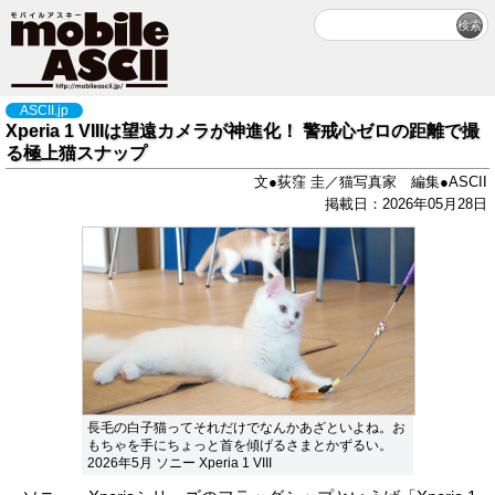
ASCII.jp
Xperia 1 VIIIは望遠カメラが神進化！ 警戒心ゼロの距離で撮
る極上猫スナップ
文●荻窪 圭／猫写真家 編集●ASCII
掲載日：2026年05月28日
長毛の白子猫ってそれだけでなんかあざといよね。お
もちゃを手にちょっと首を傾げるさまとかずるい。
2026年5月 ソニー Xperia 1 VIII