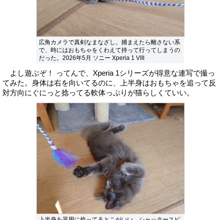
広角カメラで真剣なまなざし。捕まえたら離さない系
で、時にはおもちゃをくわえて持って行ってしまうの
だった。2026年5月 ソニー Xperia 1 VIII
よし遊ぶぞ！ ってんで、Xperia 1シリーズが得意な連写で撮っ
てみた。身体は右を向いてるのに、上半身はおもちゃを追って反
対方向にぐにっと捻ってる軟体っぷりが猫らしくていい。
上半身を器用に捻ってるとこがいい。シャッタースピ