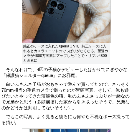
純正のケースに入れたXperia 1 VIII。純正ケースに入
れるとカメラユニットのでっぱりがなくなる。望遠カ
メラが4800万画素にアップしたことでトリプル4800
万画素に
そんなわけで、4匹の子猫がデビューしたばかりでにぎやかな
「保護猫シェルターqueue」にお邪魔。
白いふさふさ子猫がおもちゃで遊んで貰ってたので、さっそく
70mm相当の望遠カメラで撮ったのが冒頭写真。そして、俺も遊
びたいとやってきた薄墨色の猫。毛のふさふさっぷりが一緒なの
で兄弟かと思う（多頭崩壊した家から引き取ったそうで、兄弟な
のかどうかは判明してないそうな）。
でもこの写真、よく見ると後ろにも何やら不穏なポーズ撮って
る猫が。