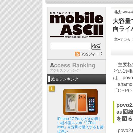
格安SIM
大容量
向ライ
文●オカモト
mobile ASCII
A
ccess Ranking
主要格安
アクセスランキング
どの1週
は、po
総合ランキング
「aha
「OPPO
pov
au回
を図る
iPhone 17 Proもどきの怪し
い超小型スマホ「17Pro
mini」を深圳で購入するも謎
povo2
は深い