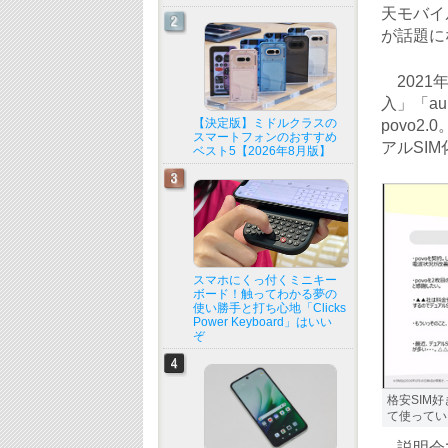
天モバイ
が話題に
2021
入」「a
【決定版】ミドルクラスの
povo
スマートフォンのおすすめ
アルSI
ベスト5【2026年8月版】
スマホにくっ付くミニキー
ボード！触ってわかる夢の
使い勝手と打ち心地「Clicks
Power Keyboard」はいい
ぞ
格安SIM
て使ってい
説明会で