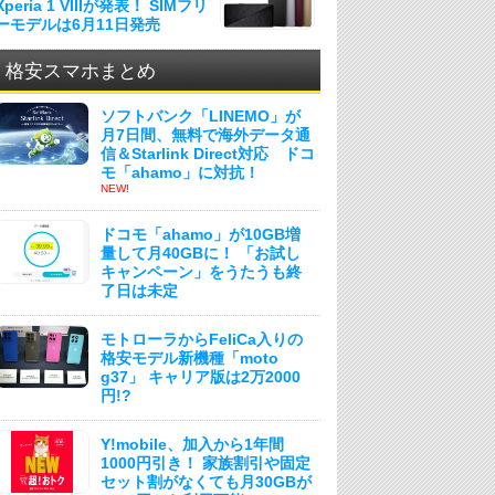
Xperia 1 VIIIが発表！ SIMフリ
ーモデルは6月11日発売
格安スマホまとめ
ソフトバンク「LINEMO」が
月7日間、無料で海外データ通
信＆Starlink Direct対応 ドコ
モ「ahamo」に対抗！
NEW!
ドコモ「ahamo」が10GB増
量して月40GBに！ 「お試し
キャンペーン」をうたうも終
了日は未定
モトローラからFeliCa入りの
格安モデル新機種「moto
g37」 キャリア版は2万2000
円!?
Y!mobile、加入から1年間
1000円引き！ 家族割引や固定
セット割がなくても月30GBが