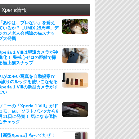
Xperia情報
「あゆは、ブレない」を覚え
ているか？ LUMIX 25周年、デ
ジカメ老人会感涙の猫スナッ
プ大発掘
Xperia 1 VIIIは望遠カメラが神
進化！ 警戒心ゼロの距離で撮
る極上猫スナップ
AIがエモい写真を自動提案!?
α譲りのルックを使いこなせる
Xperia 1 VIIIの新型カメラがす
ごい
ソニーの「Xperia 1 VIII」がド
コモ、au、ソフトバンクから6
月11日に発売！ 気になる価格
もチェック
【新型Xperia】待ってたぜ！