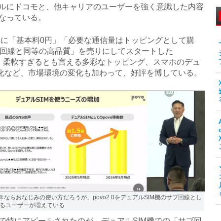
ルにドコモと、他キャリアのユーザーを強く意識した内容
なっている。
年に「基本料0円」「必要な通信量はトッピングとして購
u回線と同等の高品質」を売りにしてスタートした
2.0。柔軟すぎるとも言える多彩なトッピング、スマホのデュ
M化など、市場環境の変化も加わって、好評を博している。
好きならおなじみの使い方だろうが、povo2.0をデュアルSIM機のサブ回線とし
るユーザーが増えている
特にアピールされたのが、デュアルSIM機での「サブ回