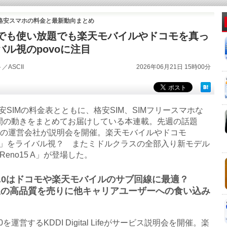
＆格安スマホの料金と最新動向まとめ
でも使い放題でも楽天モバイルやドコモを真っ
バル視のpovoに注目
／ASCII
2026年06月21日 15時00分
SIMの料金表とともに、格安SIM、SIMフリースマホな
間の動きをまとめてお届けしている本連載。先週の話題
voの運営会社が説明会を開催。楽天モバイルやドコモ
mo」をライバル視？ またミドルクラスの全部入り新モデル
 Reno15 A」が登場した。
o2.0はドコモや楽天モバイルのサブ回線に最適？
線の高品質を売りに他キャリアユーザーへの食い込み
.0を運営するKDDI Digital Lifeがサービス説明会を開催。楽