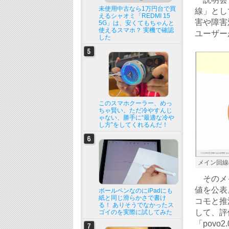
未使用中古なら1万円台で買
線」とし
えるシャオミ「REDMI 15
害や障害
5G」は、安くてもちゃんと
使えるスマホ？ 実機で確認
ユーザー
した
このスマホクーラー、めっ
ちゃ賢い。ただ冷やすんじ
ゃない、勝手に“最適な冷や
し方”をしてくれるんだ！
メイン回線
そのメイ
値を公表
ボールペンなのにiPadにも
紙と同じ滑らかさで書け
コモと推
る！ ありそうでなかったス
して、評
ゴイのを実際に試してみた
「pov