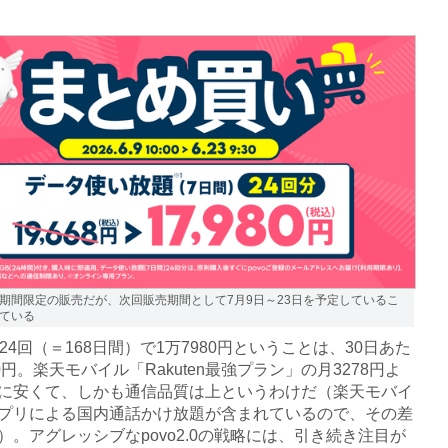
期間限定の販売だが、次回販売期間として7月9日～23日を予定しているこ
ている
24回（＝168日間）で1万7980円ということは、30日あた
0円。楽天モバイル「Rakuten最強プラン」の月3278円よ
に安くて、しかも通信品質は上というわけだ（楽天モバイ
プリによる国内通話かけ放題が含まれているので、その差
）。アグレッシブなpovo2.0の戦略には、引き続き注目が