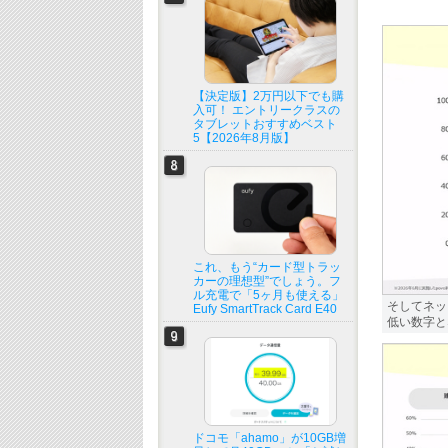
【決定版】2万円以下でも購
入可！ エントリークラスの
タブレットおすすめベスト
5【2026年8月版】
これ、もう“カード型トラッ
カーの理想型”でしょう。フ
ル充電で「5ヶ月も使える」
そしてネッ
Eufy SmartTrack Card E40
低い数字と
ドコモ「ahamo」が10GB増