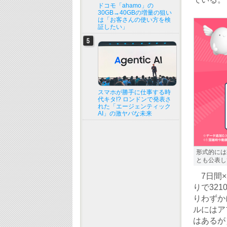
ドコモ「ahamo」の
30GB→40GBの増量の狙い
は「お客さんの使い方を検
証したい」
スマホが勝手に仕事する時
代キタ!? ロンドンで発表さ
れた「エージェンティック
AI」の激ヤバな未来
形式的には
とも公表し
7日間×
りで321
りわずか
ルにはア
はあるが