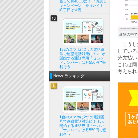
量して月40GBに！ 「お試し
キャンペーン」をうたうも
終了日は未定
建物の中で
こうした
1台のスマホに2つの電話番
している。
号で迷惑電話対策に！ auが
分先払い
開始する通話専用「セカン
ドナンバー」は月550円で便
これは同
利そう
考えられ
News ランキング
1台のスマホに2つの電話番
号で迷惑電話対策に！ auが
開始する通話専用「セカン
ドナンバー」は月550円で便
利そう