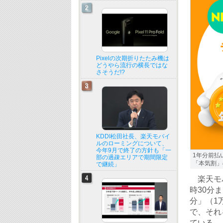
Pixelの次期折りたたみ機は
どうやら流行の横長ではな
さそうだ!?
KDDI松田社長、楽天モバイ
ルのローミングについて、
今年9月で終了の方針も「一
1年分前払
部の過疎エリアで期間限定
「本気割」
で継続」
楽天モバ
時30分
分」（1
で、それ
ている。