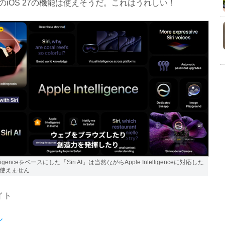
のiOS 27の機能は使えそうだ。これはうれしい！
telligenceをベースにした「Siri AI」は当然ながらApple Intelligenceに対応した
使えません
イト
ル