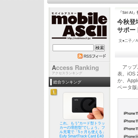
「Siri 
今秋登場の
サポート
文●二子／AS
mobile ASCII
A
ccess Ranking
アップル
アクセスランキング
表。iOS
か、Appl
総合ランキング
ベータ版
これ、もう“カード型トラッ
カーの理想型”でしょう。フ
ル充電で「5ヶ月も使える」
Eufy SmartTrack Card E40