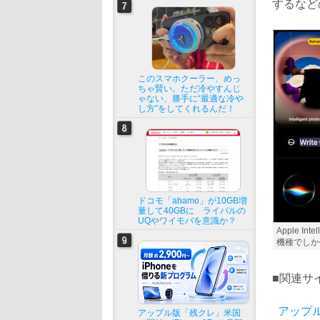
するなど
このスマホクーラー、めっ
ちゃ賢い。ただ冷やすんじ
ゃない、勝手に“最適な冷や
し方”をしてくれるんだ！
ドコモ「ahamo」が10GB増
量して40GBに ライバルの
UQやワイモバを意識か？
Apple In
機種でしか
■関連サ
アップ
アップル版「残クレ」米国