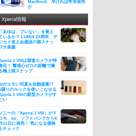
MacBook、早ければ年末発売
か
Xperia情報
「あゆは、ブレない」を覚え
ているか？ LUMIX 25周年、デ
ジカメ老人会感涙の猫スナッ
プ大発掘
Xperia 1 VIIIは望遠カメラが神
進化！ 警戒心ゼロの距離で撮
る極上猫スナップ
AIがエモい写真を自動提案!?
α譲りのルックを使いこなせる
Xperia 1 VIIIの新型カメラがす
ごい
ソニーの「Xperia 1 VIII」がド
コモ、au、ソフトバンクから6
月11日に発売！ 気になる価格
もチェック