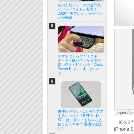
あの人気シリーズの全部入
りアンドロイドが登場！
2026年モデルもしっかりい
いか確認
スマホにくっ付くミニキー
ボード！触ってわかる夢の
使い勝手と打ち心地「Clicks
Power Keyboard」はいい
ぞ
未使用中古なら1万円台で買
Liquid
えるシャオミ「REDMI 15
5G」は、安くてもちゃんと
iOS 2
使えるスマホ？ 実機で確認
した
iPho