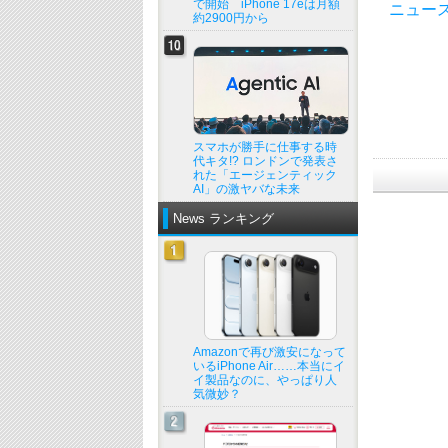
で開始 iPhone 17eは月額
ニュー
約2900円から
スマホが勝手に仕事する時
代キタ!? ロンドンで発表さ
れた「エージェンティック
AI」の激ヤバな未来
News ランキング
Amazonで再び激安になって
いるiPhone Air……本当にイ
イ製品なのに、やっぱり人
気微妙？