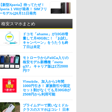
【新型Xperia】待ってたぜ！
Xperia 1 VIIIが発表！ SIMフリ
ーモデルは6月11日発売
格安スマホまとめ
ドコモ「ahamo」が10GB増
量して月40GBに！ 「お試し
キャンペーン」をうたうも終
了日は未定
モトローラからFeliCa入りの
格安モデル新機種「moto
g37」 キャリア版は2万2000
円!?
Y!mobile、加入から1年間
1000円引き！ 家族割引や固定
セット割がなくても月30GBが
2508円から利用可能
プライムデーで買いなミドル
クラスのスマホはコレ！ 日本