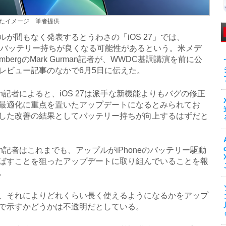
したイメージ 筆者提供
が間もなく発表するとうわさの「iOS 27」では、
neのバッテリー持ちが良くなる可能性があるという。米メデ
ombergのMark Gurman記者が、WWDC基調講演を前に公
レビュー記事のなかで6月5日に伝えた。
an記者によると、iOS 27は派手な新機能よりもバグの修正
最適化に重点を置いたアップデートになるとみられてお
した改善の結果としてバッテリー持ちが向上するはずだと
an記者はこれまでも、アップルがiPhoneのバッテリー駆動
ばすことを狙ったアップデートに取り組んでいることを報
。
それによりどれくらい長く使えるようになるかをアップ
で示すかどうかは不透明だとしている。