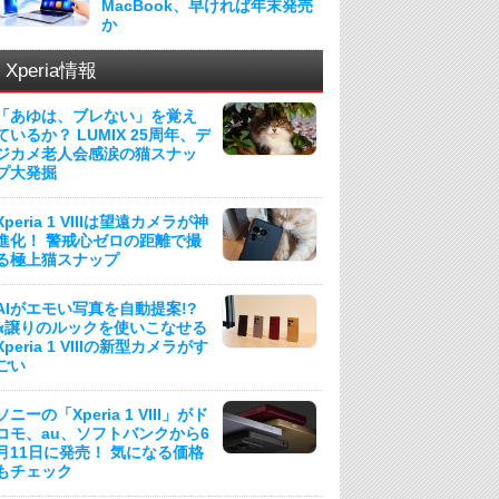
MacBook、早ければ年末発売
か
Xperia情報
「あゆは、ブレない」を覚え
ているか？ LUMIX 25周年、デ
ジカメ老人会感涙の猫スナッ
プ大発掘
Xperia 1 VIIIは望遠カメラが神
進化！ 警戒心ゼロの距離で撮
る極上猫スナップ
AIがエモい写真を自動提案!?
α譲りのルックを使いこなせる
Xperia 1 VIIIの新型カメラがす
ごい
ソニーの「Xperia 1 VIII」がド
コモ、au、ソフトバンクから6
月11日に発売！ 気になる価格
もチェック