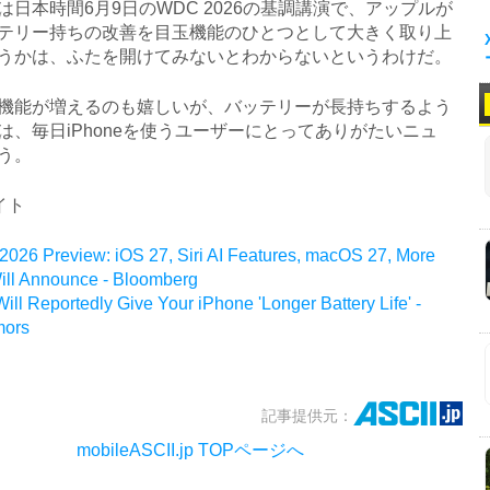
日本時間6月9日のWDC 2026の基調講演で、アップルが
テリー持ちの改善を目玉機能のひとつとして大きく取り上
うかは、ふたを開けてみないとわからないというわけだ。
能が増えるのも嬉しいが、バッテリーが長持ちするよう
は、毎日iPhoneを使うユーザーにとってありがたいニュ
う。
イト
26 Preview: iOS 27, Siri AI Features, macOS 27, More
ill Announce - Bloomberg
ill Reportedly Give Your iPhone 'Longer Battery Life' -
ors
記事提供元：
mobileASCII.jp TOPページへ