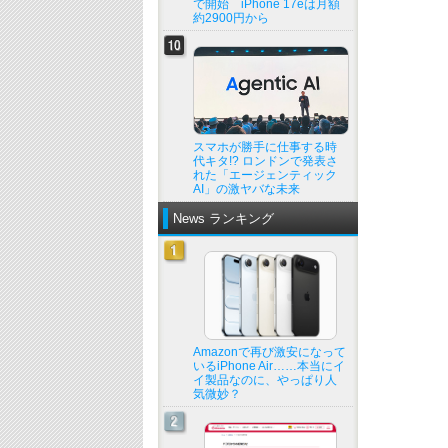
で開始 iPhone 17eは月額
約2900円から
スマホが勝手に仕事する時
代キタ!? ロンドンで発表さ
れた「エージェンティック
AI」の激ヤバな未来
News ランキング
Amazonで再び激安になって
いるiPhone Air……本当にイ
イ製品なのに、やっぱり人
気微妙？