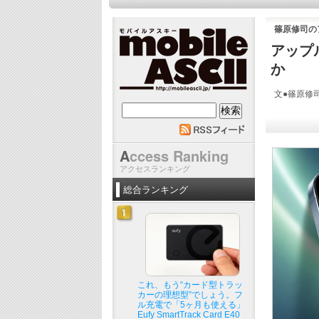
篠原修司の
アップル
か
文●篠原修
mobile ASCII
A
ccess Ranking
アクセスランキング
総合ランキング
これ、もう“カード型トラッ
カーの理想型”でしょう。フ
ル充電で「5ヶ月も使える」
Eufy SmartTrack Card E40