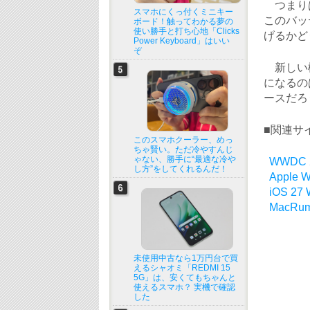
つまりは
スマホにくっ付くミニキー
このバッ
ボード！触ってわかる夢の
使い勝手と打ち心地「Clicks
げるかど
Power Keyboard」はいい
ぞ
新しい機
になるの
ースだろ
■関連サ
このスマホクーラー、めっ
ちゃ賢い。ただ冷やすんじ
ゃない、勝手に“最適な冷や
WWDC 20
し方”をしてくれるんだ！
Apple W
iOS 27 W
MacRum
未使用中古なら1万円台で買
えるシャオミ「REDMI 15
5G」は、安くてもちゃんと
使えるスマホ？ 実機で確認
した