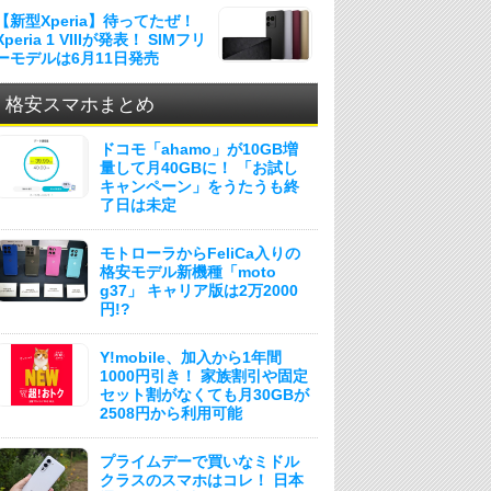
【新型Xperia】待ってたぜ！
Xperia 1 VIIIが発表！ SIMフリ
ーモデルは6月11日発売
格安スマホまとめ
ドコモ「ahamo」が10GB増
量して月40GBに！ 「お試し
キャンペーン」をうたうも終
了日は未定
モトローラからFeliCa入りの
格安モデル新機種「moto
g37」 キャリア版は2万2000
円!?
Y!mobile、加入から1年間
1000円引き！ 家族割引や固定
セット割がなくても月30GBが
2508円から利用可能
プライムデーで買いなミドル
クラスのスマホはコレ！ 日本