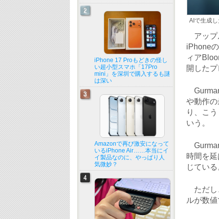
AIで生成
アップル
iPho
ィアBlo
iPhone 17 Proもどきの怪し
い超小型スマホ「17Pro
開したプ
mini」を深圳で購入するも謎
は深い
Gurm
や動作の
り、こう
いう。
Amazonで再び激安になって
Gurm
いるiPhone Air……本当にイ
時間を延
イ製品なのに、やっぱり人
気微妙？
じている
ただし、
ルが数値