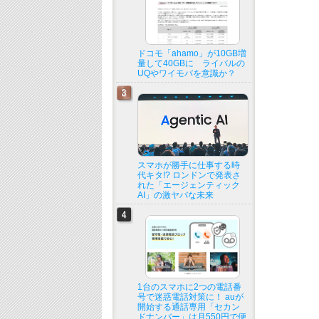
ドコモ「ahamo」が10GB増
量して40GBに ライバルの
UQやワイモバを意識か？
スマホが勝手に仕事する時
代キタ!? ロンドンで発表さ
れた「エージェンティック
AI」の激ヤバな未来
1台のスマホに2つの電話番
号で迷惑電話対策に！ auが
開始する通話専用「セカン
ドナンバー」は月550円で便