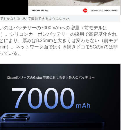
でもかなり近づいて撮影できるようになった
のはバッテリーの7000mAhへの増量（前モデルは
mAh）。シリコンカーボンバッテリーの採用で高密度化され
とにより、厚みは8.25mmと大きくは変わらない（前モデ
96mm）。ネットワーク面では引き続きドコモ5Gのn79は非
っている。