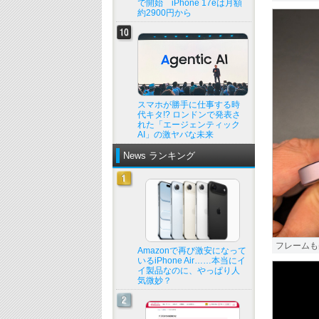
で開始 iPhone 17eは月額
約2900円から
スマホが勝手に仕事する時
代キタ!? ロンドンで発表さ
れた「エージェンティック
AI」の激ヤバな未来
News ランキング
フレームも
Amazonで再び激安になって
いるiPhone Air……本当にイ
イ製品なのに、やっぱり人
気微妙？