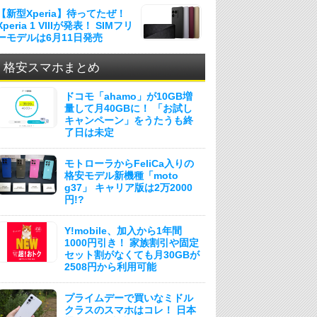
【新型Xperia】待ってたぜ！
Xperia 1 VIIIが発表！ SIMフリ
ーモデルは6月11日発売
格安スマホまとめ
ドコモ「ahamo」が10GB増
量して月40GBに！ 「お試し
キャンペーン」をうたうも終
了日は未定
モトローラからFeliCa入りの
格安モデル新機種「moto
g37」 キャリア版は2万2000
円!?
Y!mobile、加入から1年間
1000円引き！ 家族割引や固定
セット割がなくても月30GBが
2508円から利用可能
プライムデーで買いなミドル
クラスのスマホはコレ！ 日本