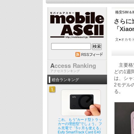
格安SIM
さらに
「Xia
文●オカモト
mobile ASCII
A
ccess Ranking
主要格安
アクセスランキング
どの1週
は、シャ
総合ランキング
2モデル
る。
これ、もう“カード型トラッ
カーの理想型”でしょう。フ
ル充電で「5ヶ月も使える」
Eufy SmartTrack Card E40