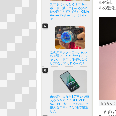
ル体制。
スマホにくっ付くミニキー
ルの進化
ボード！触ってわかる夢の
使い勝手と打ち心地「Clicks
Power Keyboard」はいい
ぞ
このスマホクーラー、めっ
ちゃ賢い。ただ冷やすんじ
ゃない、勝手に“最適な冷や
し方”をしてくれるんだ！
未使用中古なら1万円台で買
えるシャオミ「REDMI 15
もちろん今
5G」は、安くてもちゃんと
使えるスマホ？ 実機で確認
した
まずは“全