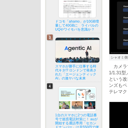
ドコモ「ahamo」が10GB増
量して40GBに ライバルの
UQやワイモバを意識か？
シャオミ側が
カメラで
スマホが勝手に仕事する時
代キタ!? ロンドンで発表さ
1/1.31
れた「エージェンティック
AI」の激ヤバな未来
という改
ンズもペ
テレマク
1台のスマホに2つの電話番
号で迷惑電話対策に！ auが
開始する通話専用「セカン
ドナンバー」は月550円で便