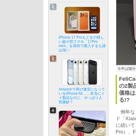
iPhone 17 Proもどきの怪し
い超小型スマホ「17Pro
mini」を深圳で購入するも謎
は深い
今年は随分早
Feli
の2製
Amazonで再び激安になって
価格は
いるiPhone Air……本当にイ
イ製品なのに、やっぱり人
る!?
気微妙？
例年なら
ド「Xi
に続いて、
Pro）、