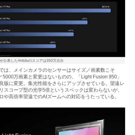
公表したAntutuのスコアは350万点台
は、メインカメラのセンサーはサイズ／画素数こそ
型／5000万画素と変更はないものの、「Light Fusion 950」
良版に変更。集光性能をさらにアップさせている。望遠レ
リスコープ型の光学5倍というスペックは変わらないが、
ロや高倍率望遠でのAIズームへの対応をうたっている。