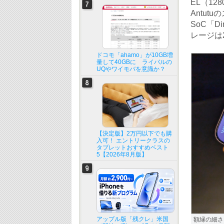
EL（12
Antut
SoC「D
レージは2
ドコモ「ahamo」が10GB増
量して40GBに ライバルの
UQやワイモバを意識か？
【決定版】2万円以下でも購
入可！ エントリークラスの
タブレットおすすめベスト
5【2026年8月版】
アップル版「残クレ」米国
額縁の細さ