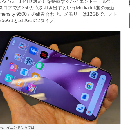
80×2772、144Hz対応）を搭載するハイエンドモデルで、
uのスコアで約350万点を叩き出すというMediaTek製の最新
imensity 9500」の組み合わせ。メモリーは12GBで、スト
56GBと512GBの2タイプ。
もハイエンドならでは