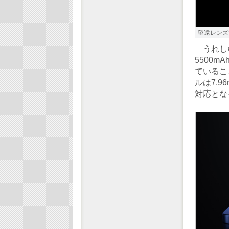
望遠レンズ
うれしい
5500
ているこ
ルは7.
対応とな