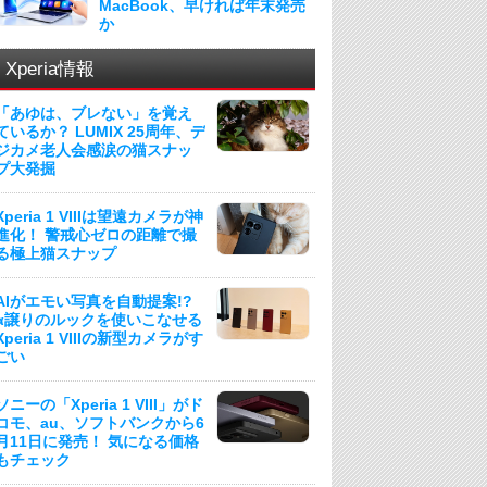
MacBook、早ければ年末発売
か
Xperia情報
「あゆは、ブレない」を覚え
ているか？ LUMIX 25周年、デ
ジカメ老人会感涙の猫スナッ
プ大発掘
Xperia 1 VIIIは望遠カメラが神
進化！ 警戒心ゼロの距離で撮
る極上猫スナップ
AIがエモい写真を自動提案!?
α譲りのルックを使いこなせる
Xperia 1 VIIIの新型カメラがす
ごい
ソニーの「Xperia 1 VIII」がド
コモ、au、ソフトバンクから6
月11日に発売！ 気になる価格
もチェック