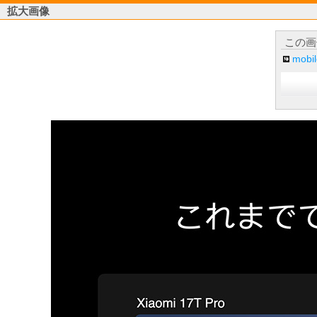
拡大画像
この画
mob