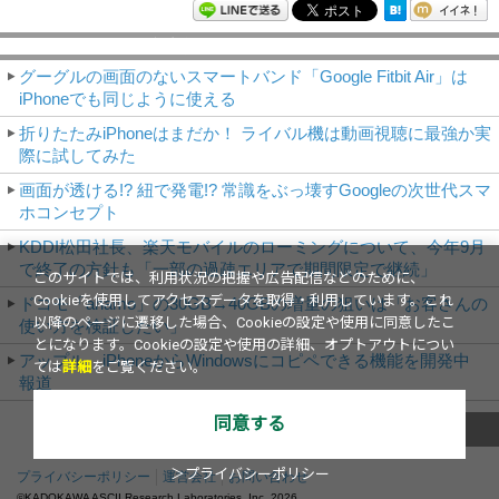
モバイルアスキー新着記事
グーグルの画面のないスマートバンド「Google Fitbit Air」は
iPhoneでも同じように使える
折りたたみiPhoneはまだか！ ライバル機は動画視聴に最強か実
際に試してみた
画面が透ける!? 紐で発電!? 常識をぶっ壊すGoogleの次世代スマ
ホコンセプト
KDDI松田社長、楽天モバイルのローミングについて、今年9月
で終了の方針も「一部の過疎エリアで期間限定で継続」
このサイトでは、利用状況の把握や広告配信などのために、
Cookieを使用してアクセスデータを取得・利用しています。これ
ドコモ「ahamo」の30GB→40GBの増量の狙いは「お客さんの
以降のページに遷移した場合、Cookieの設定や使用に同意したこ
使い方を検証したい」
とになります。Cookieの設定や使用の詳細、オプトアウトについ
アップル、iPhoneからWindowsにコピペできる機能を開発中
ては
詳細
をご覧ください。
報道
同意する
これまでのNews
＞プライバシーポリシー
プライバシーポリシー
運営会社
お問い合わせ
©KADOKAWA ASCII Research Laboratories, Inc.
2026