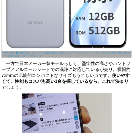
arrows Alpha【正規代理店】SIMフリー 超急速充電/大容量バッテリー/メモリ12GB/ストレージ512GB/ 144Hz有機EL/50MPカ
メラ×3/防水/除菌/アローズ(ホワイト)
一方で日本メーカー製モデルらしく、堅牢性の高さやハンドソ
ープ／アルコールシートでの洗浄に対応しているが売り。横幅約
72mmの比較的コンパクトなサイズもうれしい点です。
使いやす
くて、性能もコスパも高い1台を探しているなら、これで決まり
でしょう。