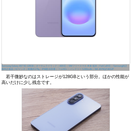
Samsung Galaxy A57 5G 128GB｜オーサムライラック｜AI対応｜SIMフリースマホ 本体 端末｜FeliCa対応｜Samsung純正
国内正規品｜6.7インチ｜軽量約179g｜IP68防水防塵｜フルHD+｜バッテリー 5,000mAh｜SM-A576QZVASJP
若干微妙なのはストレージが128GBという部分。ほかの性能が
高いだけに少し残念です。