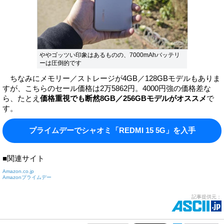
ややゴッツい印象はあるものの、7000mAhバッテリ
ーは圧倒的です
ちなみにメモリー／ストレージが4GB／128GBモデルもありま
すが、こちらのセール価格は2万5862円。4000円強の価格差な
ら、たとえ
価格重視でも断然8GB／256GBモデルがオススメ
で
す。
プライムデーでシャオミ「REDMI 15 5G」を入手
■関連サイト
Amazon.co.jp
Amazonプライムデー
記事提供元：