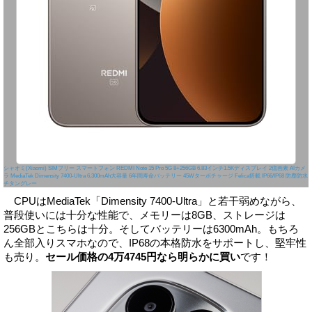
シャオミ(Xiaomi) SIMフリー スマートフォン REDMI Note 15 Pro 5G 8+256GB 6.83インチ1.5Kディスプレイ 2億画素 AIカメ
ラ MediaTek Dimensity 7400-Ultra 6,300mAh大容量 6年間寿命バッテリー 45Wターボチャージ Felica搭載 IP66/IP68 防塵防水
チタングレー
CPUはMediaTek「Dimensity 7400-Ultra」と若干弱めながら、
普段使いには十分な性能で、メモリーは8GB、ストレージは
256GBとこちらは十分。そしてバッテリーは6300mAh。もちろ
ん全部入りスマホなので、IP68の本格防水をサポートし、堅牢性
も売り。
セール価格の4万4745円なら明らかに買い
です！