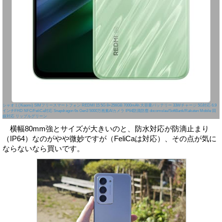
シャオミ(Xiaomi) SIMフリースマートフォン REDMI 15 5G 8+256GB 7000mAh 大容量バッテリー 33Wチャージ 5G対応 6.9
インチFHD NFC/FeliCa対応 Snapdragon 6s Gen3 5000万画素AIカメラ IP64防滴防塵 docomo/au/SoftBank/Rakuten Mobile 回
線対応 リップルグリーン
横幅80mm強とサイズが大きいのと、防水対応が防滴止まり
（IP64）なのがやや微妙ですが（FeliCaは対応）、その点が気に
ならないなら買いです。