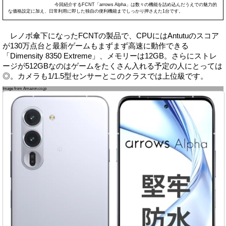
今回紹介するFCNT「arrows Alpha」は数々の機能を詰め込んだうえでの魅力的
な価格設定に加え、日常利用に即した独自の便利機能までしっかり押さえた1台です。
レノボ傘下になったFCNTの製品で、CPUにはAntutuのスコア
が130万点台と最新ゲームもまずまず高速に動作できる
「Dimensity 8350 Extreme」、メモリーは12GB。さらにストレ
ージが512GBなのはゲームをたくさん入れる予定の人にとっては
◎。カメラも1/1.5型センサーとこのクラスでは上位級です。
Image from Amazon.co.jp