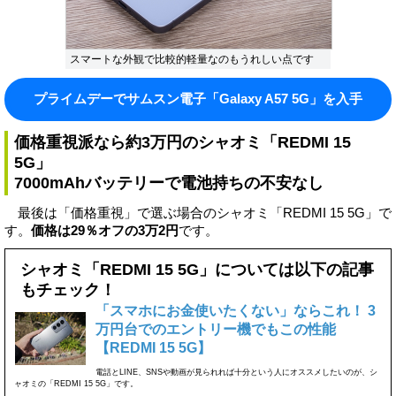
スマートな外観で比較的軽量なのもうれしい点です
プライムデーでサムスン電子「Galaxy A57 5G」を入手
価格重視派なら約3万円のシャオミ「REDMI 15
5G」
7000mAhバッテリーで電池持ちの不安なし
最後は「価格重視」で選ぶ場合のシャオミ「REDMI 15 5G」で
す。
価格は29％オフの3万2円
です。
シャオミ「REDMI 15 5G」については以下の記事
もチェック！
「スマホにお金使いたくない」ならこれ！ 3
万円台でのエントリー機でもこの性能
【REDMI 15 5G】
電話とLINE、SNSや動画が見られれば十分という人にオススメしたいのが、シ
ャオミの「REDMI 15 5G」です。