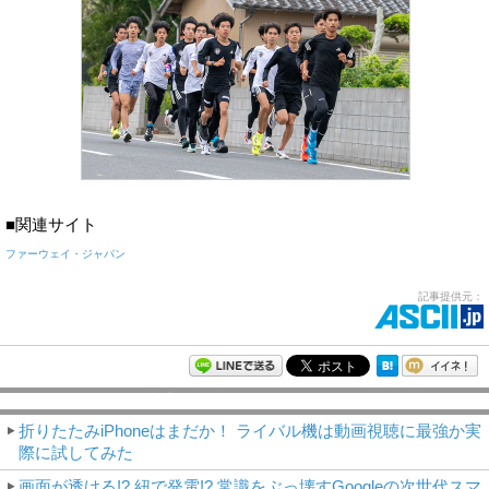
■関連サイト
ファーウェイ・ジャパン
記事提供元：
モバイルアスキー新着記事
折りたたみiPhoneはまだか！ ライバル機は動画視聴に最強か実
際に試してみた
画面が透ける!? 紐で発電!? 常識をぶっ壊すGoogleの次世代スマ