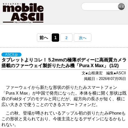
前へ
1
2
次へ
ASCII.jp
タブレットよりコレ！ 5.2mmの極薄ボディーに高画質カメラ
搭載のファーウェイ製折りたたみ機「Pura X Max」 (1/2)
文●山根康宏 編集●ASCII
掲載日：2026年07月05日
ファーウェイから新たな形状の折りたたみスマートフォン
「Pura X Max」が中国で発売になった。本体を横に開く形状は既
存のFoldタイプのモデルと同じだが、縦方向の長さが短く、横に
広い大きさで使うことのできるスマートフォンだ。
この秋、登場が噂されているアップル初の折りたたみiPhoneも
この形状と見られており、今後主流となるデザインになるかもし
れない。