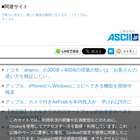
■関連サイト
下取りに出すと、新しい製品が割引になります。（アップル）
アップル
記事提供元：
モバイルアスキー新着記事
ドコモ「ahamo」の30GB→40GBの増量の狙いは「お客さんの
使い方を検証したい」
アップル、iPhoneからWindowsにコピペできる機能を開発中
報道
アップル、カメラ付きAirPodsを年内投入か 早ければ9月に
【決定版】ミドルクラスのスマートフォンのおすすめベスト
5【2026年8月版】
このサイトでは、利用状況の把握や広告配信などのために、
Cookieを使用してアクセスデータを取得・利用しています。これ
ボールペンなのにiPadにも紙と同じ滑らかさで書ける！ ありそ
以降のページに遷移した場合、Cookieの設定や使用に同意したこ
うでなかったスゴイのを実際に試してみた
とになります。Cookieの設定や使用の詳細、オプトアウトについ