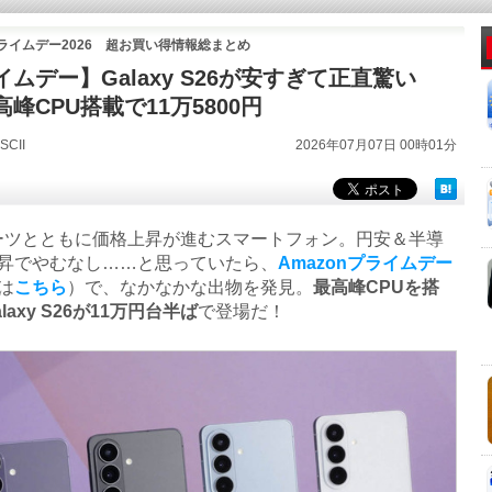
プライムデー2026 超お買い得情報総まとめ
ムデー】Galaxy S26が安すぎて正直驚い
峰CPU搭載で11万5800円
CII
2026年07月07日 00時01分
ツとともに価格上昇が進むスマートフォン。円安＆半導
昇でやむなし……と思っていたら、
Amazonプライムデー
は
こちら
）で、なかなかな出物を発見。
最高峰CPUを搭
laxy S26が11万円台半ば
で登場だ！