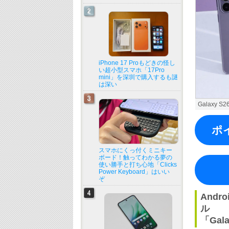
iPhone 17 Proもどきの怪し
い超小型スマホ「17Pro
mini」を深圳で購入するも謎
は深い
Galaxy
ポ
スマホにくっ付くミニキー
ボード！触ってわかる夢の
使い勝手と打ち心地「Clicks
Power Keyboard」はいい
ぞ
And
ル
「Ga