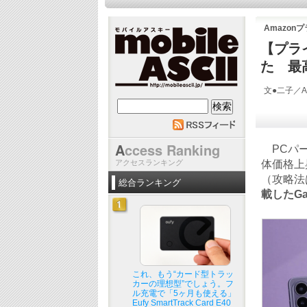
Amazon
【プライ
た 最高
文●二子／AS
mobile ASCII
A
ccess Ranking
PCパー
アクセスランキング
体価格上
（攻略法
総合ランキング
載したGa
これ、もう“カード型トラッ
カーの理想型”でしょう。フ
ル充電で「5ヶ月も使える」
Eufy SmartTrack Card E40