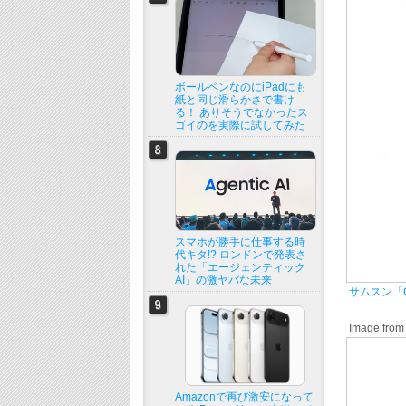
ボールペンなのにiPadにも
紙と同じ滑らかさで書け
る！ ありそうでなかったス
ゴイのを実際に試してみた
スマホが勝手に仕事する時
代キタ!? ロンドンで発表さ
れた「エージェンティック
AI」の激ヤバな未来
サムスン「G
Image from
Amazonで再び激安になって