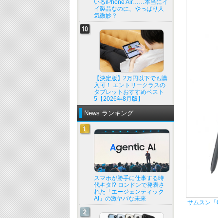
いるiPhone Air……本当にイ
イ製品なのに、やっぱり人
気微妙？
【決定版】2万円以下でも購
入可！ エントリークラスの
タブレットおすすめベスト
5【2026年8月版】
News ランキング
スマホが勝手に仕事する時
代キタ!? ロンドンで発表さ
れた「エージェンティック
AI」の激ヤバな未来
サムスン「Ga