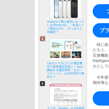
Amazonで再び激安になって
いるiPhone Air……本当にイ
イ製品なのに、やっぱり人
プラ
気微妙？
特に前者
だろう。
互換機能を
Intell
1台のスマホに2つの電話番
ホとして
号で迷惑電話対策に！ auが
開始する通話専用「セカン
ドナンバー」は月550円で便
利そう
今年後半
期待薄な
ドコモ「ahamo」が10GB増