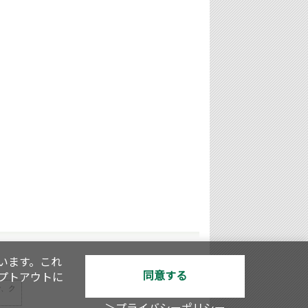
います。これ
同意する
オプトアウトに
で、ク