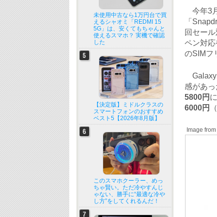
今年3月
未使用中古なら1万円台で買
「Snap
えるシャオミ「REDMI 15
5G」は、安くてもちゃんと
回セール対
使えるスマホ？ 実機で確認
した
ペン対応や
のSIM
Galax
感があっ
5800円
に
【決定版】ミドルクラスの
6000円
（
スマートフォンのおすすめ
ベスト5【2026年8月版】
Image from
このスマホクーラー、めっ
ちゃ賢い。ただ冷やすんじ
ゃない、勝手に“最適な冷や
し方”をしてくれるんだ！