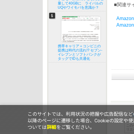
量して40GBに ライバルの
■関連サ
UQやワイモバを意識か？
Amazon.
Amaz
携帯キャリア＋コンビニの
提携は時代の流れ!? セブン-
イレブンとソフトバンクが
タッグでIDも共通化
このサイトでは、利用状況の把握や広告配信などの
以降のページに遷移した場合、Cookieの設定や
この
ついては
詳細
をご覧ください。
リエ