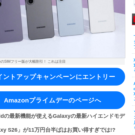
 S26のSIMフリー版が大幅割引！ これは注目
イントアップキャンペーンにエントリー
Amazonプライムデーのページへ
roidの最新機能が使えるGalaxyの最新ハイエンドモデ
laxy S26」が11万円台半ばはお買い得すぎでは!?