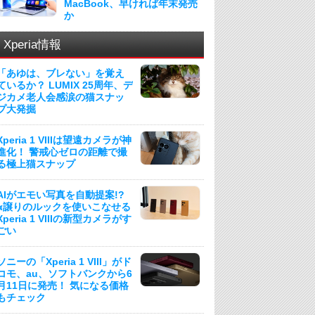
MacBook、早ければ年末発売
か
Xperia情報
「あゆは、ブレない」を覚え
ているか？ LUMIX 25周年、デ
ジカメ老人会感涙の猫スナッ
プ大発掘
Xperia 1 VIIIは望遠カメラが神
進化！ 警戒心ゼロの距離で撮
る極上猫スナップ
AIがエモい写真を自動提案!?
α譲りのルックを使いこなせる
Xperia 1 VIIIの新型カメラがす
ごい
ソニーの「Xperia 1 VIII」がド
コモ、au、ソフトバンクから6
月11日に発売！ 気になる価格
もチェック