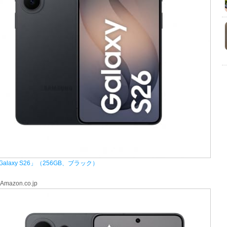
alaxy S26」（256GB、ブラック）
 Amazon.co.jp