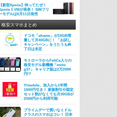
【新型Xperia】待ってたぜ！
Xperia 1 VIIIが発表！ SIMフリ
ーモデルは6月11日発売
格安スマホまとめ
ドコモ「ahamo」が10GB増
量して月40GBに！ 「お試し
キャンペーン」をうたうも終
了日は未定
モトローラからFeliCa入りの
格安モデル新機種「moto
g37」 キャリア版は2万2000
円!?
Y!mobile、加入から1年間
1000円引き！ 家族割引や固定
セット割がなくても月30GBが
2508円から利用可能
プライムデーで買いなミドル
クラスのスマホはコレ！ 日本