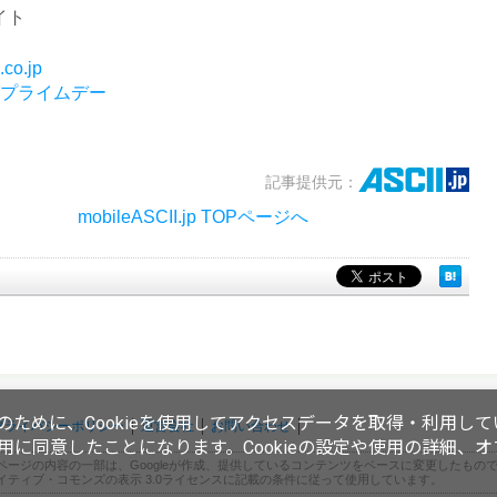
イト
co.jp
onプライムデー
記事提供元：
mobileASCII.jp TOPページへ
ために、Cookieを使用してアクセスデータを取得・利用して
プライバシーポリシー
運営会社
お問い合わせ
使用に同意したことになります。Cookieの設定や使用の詳細、
ページの内容の一部は、Googleが作成、提供しているコンテンツをベースに変更したもの
イティブ・コモンズの表示 3.0ライセンスに記載の条件に従って使用しています。