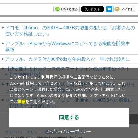
モバイルアスキー新着記事
ドコモ「ahamo」の30GB→40GBの増量の狙いは「お客さんの
使い方を検証したい」
アップル、iPhoneからWindowsにコピペできる機能を開発中
報道
アップル、カメラ付きAirPodsを年内投入か 早ければ9月に
【決定版】ミドルクラスのスマートフォンのおすすめベスト
5【2026年8月版】
このサイトでは、利用状況の把握や広告配信などのために、
Cookieを使用してアクセスデータを取得・利用しています。これ
ボールペンなのにiPadにも紙と同じ滑らかさで書ける！ ありそ
以降のページに遷移した場合、Cookieの設定や使用に同意したこ
うでなかったスゴイのを実際に試してみた
とになります。Cookieの設定や使用の詳細、オプトアウトについ
ソフトバンク宮川社長、ドコモ「ahamo」の40GBへの増量に
ては
詳細
をご覧ください。
「現時点では追従しない」
同意する
これまでのNews
＞プライバシーポリシー
プライバシーポリシー
運営会社
お問い合わせ
©KADOKAWA ASCII Research Laboratories, Inc.
2026