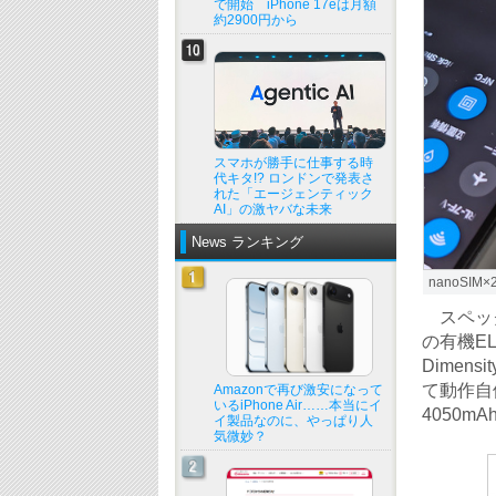
で開始 iPhone 17eは月額
約2900円から
スマホが勝手に仕事する時
代キタ!? ロンドンで発表さ
れた「エージェンティック
AI」の激ヤバな未来
News ランキング
nanoSI
スペック
の有機E
Dimens
て動作自
Amazonで再び激安になって
いるiPhone Air……本当にイ
4050
イ製品なのに、やっぱり人
気微妙？