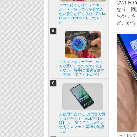
QWER
スマホにくっ付くミニキー
なり「固
ボード！触ってわかる夢の
使い勝手と打ち心地「Clicks
ちやすさ
Power Keyboard」はいい
ぞ
ど、かな
このスマホクーラー、めっ
ちゃ賢い。ただ冷やすんじ
ゃない、勝手に“最適な冷や
し方”をしてくれるんだ！
未使用中古なら1万円台で買
えるシャオミ「REDMI 15
5G」は、安くてもちゃんと
使えるスマホ？ 実機で確認
した
キータッチ