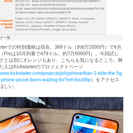
ク一覧
tarterでの特別価格は現在、389ドル（約6万2000円）で6月
Proは10月到着で479ドル、約7万6000円）。今回試し
クとは別にオレンジもあり、こちらも気になるところ。興
人はKickstarterのプロジェクトページ
/www.kickstarter.com/projects/jellyphone/titan-2-elite-the-5g-
-phone-youve-been-waiting-for?ref=boz96p
）をアクセス
ほしい。