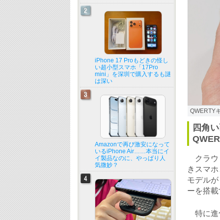
iPhone 17 Proもどきの怪し
い超小型スマホ「17Pro
mini」を深圳で購入するも謎
は深い
QWERT
四角い
QWER
Amazonで再び激安になって
いるiPhone Air……本当にイ
クラウド
イ製品なのに、やっぱり人
気微妙？
きスマホ
モデルが「
ーを搭載
特に進化