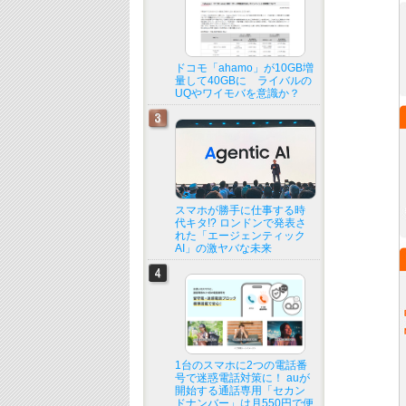
ドコモ「ahamo」が10GB増
量して40GBに ライバルの
UQやワイモバを意識か？
スマホが勝手に仕事する時
代キタ!? ロンドンで発表さ
れた「エージェンティック
AI」の激ヤバな未来
1台のスマホに2つの電話番
号で迷惑電話対策に！ auが
開始する通話専用「セカン
ドナンバー」は月550円で便