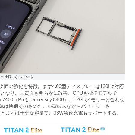
M×2の仕様になっている
面の強化も特徴。まず4.03型ディスプレーは120Hz対応
Lとなり、画質面も明らかに改善。CPUも標準モデルで
ity 7400（ProはDimensity 8400）、12GBメモリーと合わせ
体は快適そのものだ。小型端末ながらバッテリーも
mAhとまずは十分な容量で、33W急速充電もサポートする。