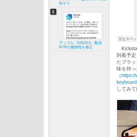
利そう
主なスペッ
アップル「iOS26.6」配信
87件の脆弱性を修正
Kicks
到着予定（
たブラッ
味を持った
（
https:/
keyboard
してみて