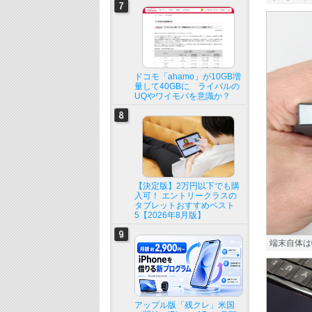
ドコモ「ahamo」が10GB増
量して40GBに ライバルの
UQやワイモバを意識か？
【決定版】2万円以下でも購
入可！ エントリークラスの
タブレットおすすめベスト
5【2026年8月版】
端末自体は
アップル版「残クレ」米国