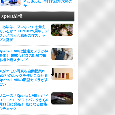
MacBook、早ければ年末発売
か
Xperia情報
「あゆは、ブレない」を覚え
ているか？ LUMIX 25周年、デ
ジカメ老人会感涙の猫スナッ
プ大発掘
Xperia 1 VIIIは望遠カメラが神
進化！ 警戒心ゼロの距離で撮
る極上猫スナップ
AIがエモい写真を自動提案!?
α譲りのルックを使いこなせる
Xperia 1 VIIIの新型カメラがす
ごい
ソニーの「Xperia 1 VIII」がド
コモ、au、ソフトバンクから6
月11日に発売！ 気になる価格
もチェック