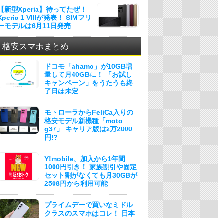
【新型Xperia】待ってたぜ！
Xperia 1 VIIIが発表！ SIMフリ
ーモデルは6月11日発売
格安スマホまとめ
ドコモ「ahamo」が10GB増
量して月40GBに！ 「お試し
キャンペーン」をうたうも終
了日は未定
モトローラからFeliCa入りの
格安モデル新機種「moto
g37」 キャリア版は2万2000
円!?
Y!mobile、加入から1年間
1000円引き！ 家族割引や固定
セット割がなくても月30GBが
2508円から利用可能
プライムデーで買いなミドル
クラスのスマホはコレ！ 日本