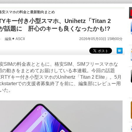
＆格安スマホの料金と最新動向まとめ
TYキー付き小型スマホ、Unihetz「Titan 2
e」が話題に 肝心のキーも良くなったかも!?
編集⚫︎ ASCII
2026年05月03日 15時00分
SIMの料金表とともに、格安SIM、SIMフリースマホな
間の動きをまとめてお届けしている本連載。今回の話題
TYキー付き小型スマホのUnihertz「Titan 2 Elite」。5月
ickstarterでの支援者募集終了を前に、編集部にレビュー用
いた。