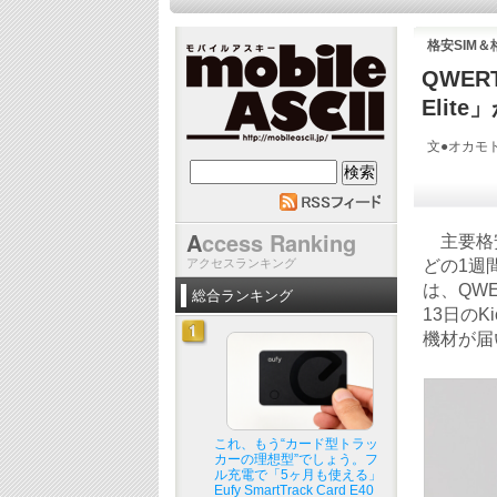
格安SIM
QWER
Elit
文●オカモト 
mobile ASCII
A
ccess Ranking
主要格安
アクセスランキング
どの1週
は、QWER
総合ランキング
13日のK
機材が届
これ、もう“カード型トラッ
カーの理想型”でしょう。フ
ル充電で「5ヶ月も使える」
Eufy SmartTrack Card E40