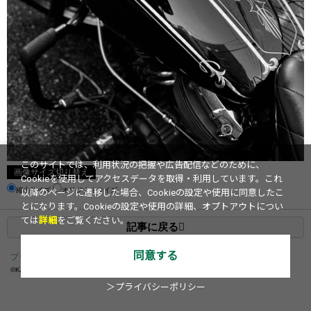
このサイトでは、利用状況の把握や広告配信などのために、
画像サイズ切り替え
Cookieを使用してアクセスデータを取得・利用しています。これ
縮小サイズ
オリジナルサイズ
以降のページに遷移した場合、Cookieの設定や使用に同意したこ
とになります。Cookieの設定や使用の詳細、オプトアウトについ
ては
詳細
をご覧ください。
記事に戻る
同意する
プライバシーポリシー
運営会社
お問い合わせ
©KADOKAWA ASCII Research Laboratories, Inc.
2026
＞プライバシーポリシー