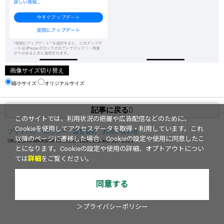
画像サイズ切り替え
縮小サイズ
オリジナルサイズ
記事に戻る
このサイトでは、利用状況の把握や広告配信などのために、
Cookieを使用してアクセスデータを取得・利用しています。これ
プライバシーポリシー
運営会社
お問い合わせ
以降のページに遷移した場合、Cookieの設定や使用に同意したこ
©KADOKAWA ASCII Research Laboratories, Inc.
2026
とになります。Cookieの設定や使用の詳細、オプトアウトについ
ては
詳細
をご覧ください。
同意する
＞プライバシーポリシー