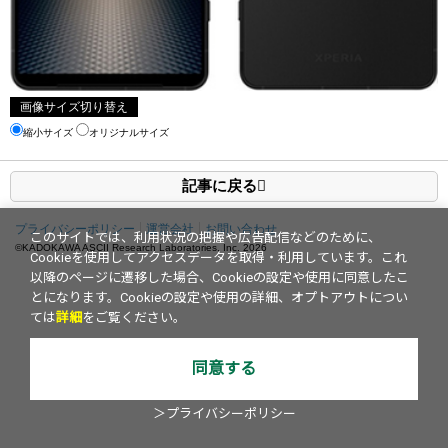
画像サイズ切り替え
縮小サイズ
オリジナルサイズ
記事に戻る
プライバシーポリシー
運営会社
お問い合わせ
このサイトでは、利用状況の把握や広告配信などのために、
©KADOKAWA ASCII Research Laboratories, Inc.
2026
Cookieを使用してアクセスデータを取得・利用しています。これ
以降のページに遷移した場合、Cookieの設定や使用に同意したこ
とになります。Cookieの設定や使用の詳細、オプトアウトについ
ては
詳細
をご覧ください。
同意する
＞プライバシーポリシー