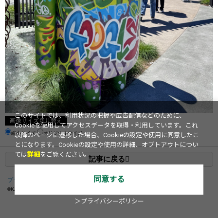
このサイトでは、利用状況の把握や広告配信などのために、
画像サイズ切り替え
Cookieを使用してアクセスデータを取得・利用しています。これ
縮小サイズ
オリジナルサイズ
以降のページに遷移した場合、Cookieの設定や使用に同意したこ
とになります。Cookieの設定や使用の詳細、オプトアウトについ
ては
詳細
をご覧ください。
記事に戻る
同意する
プライバシーポリシー
運営会社
お問い合わせ
©KADOKAWA ASCII Research Laboratories, Inc.
2026
＞プライバシーポリシー