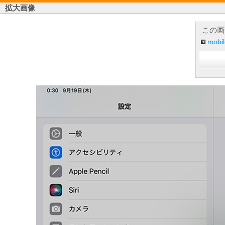
拡大画像
この画
mob