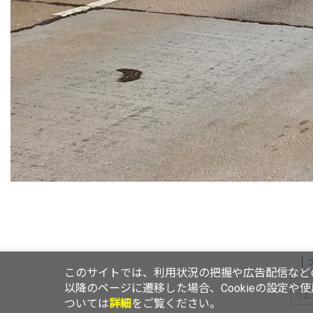
このサイトでは、利用状況の把握や広告配信などの
以降のページに遷移した場合、Cookieの設定や
この
リエ
ついては
詳細
をご覧ください。