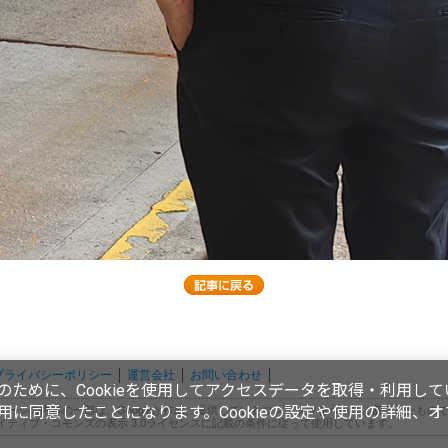
プライバシーポリシー
運営会社
お問い合わせ
ために、Cookieを使用してアクセスデータを取得・利用して
使用に同意したことになります。Cookieの設定や使用の詳細、
ページの内容の一部は、Googleが作成、提供しているコンテンツをベースに変更したもの
イティブ・コモンズの表示 3.0ライセンスに記載の条件に従って使用しています。