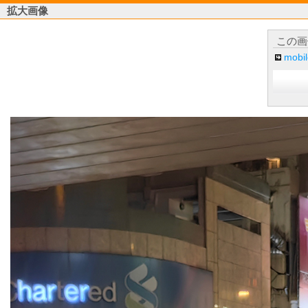
拡大画像
この画
mob