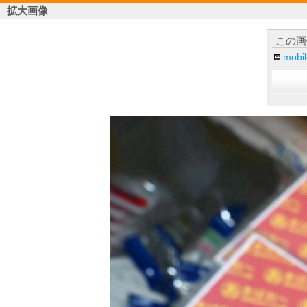
拡大画像
この画
mob