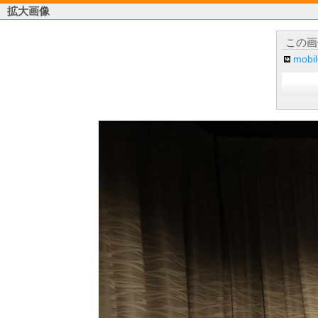
拡大画像
この画
mob