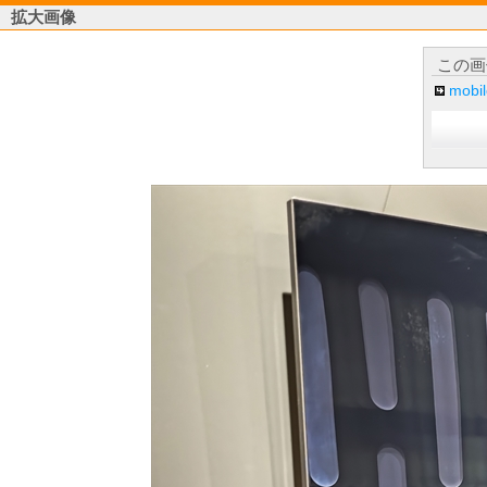
拡大画像
この画
mob