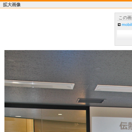
拡大画像
この画
mob