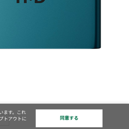
います。これ
同意する
オプトアウトに
で、ク