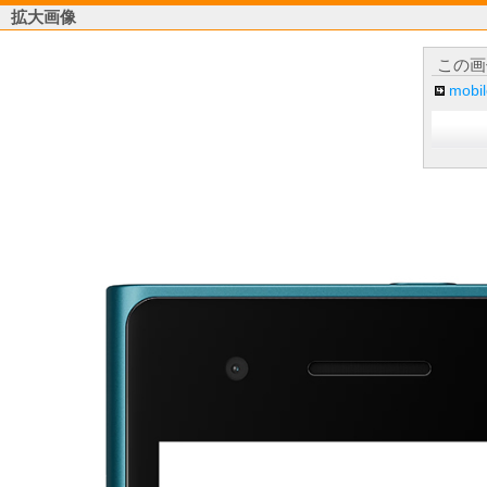
拡大画像
この画
mob