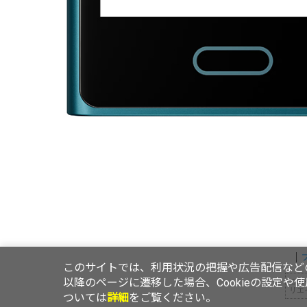
このサイトでは、利用状況の把握や広告配信などの
以降のページに遷移した場合、Cookieの設定や
この
リエ
ついては
詳細
をご覧ください。