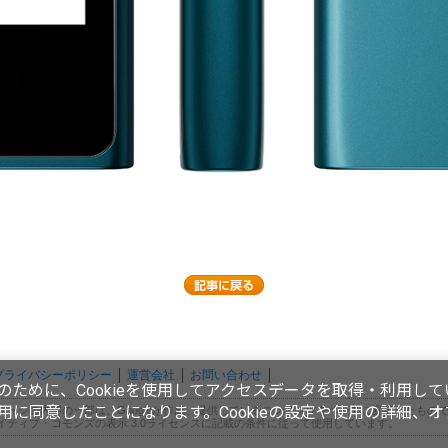
プライバシーポリシー
運営会社
お問い合わせ
ために、Cookieを使用してアクセスデータを取得・利用して
使用に同意したことになります。Cookieの設定や使用の詳細、
ページの内容の一部は、Googleが作成、提供しているコンテンツをベースに変更したもの
イティブ・コモンズの表示 3.0ライセンスに記載の条件に従って使用しています。