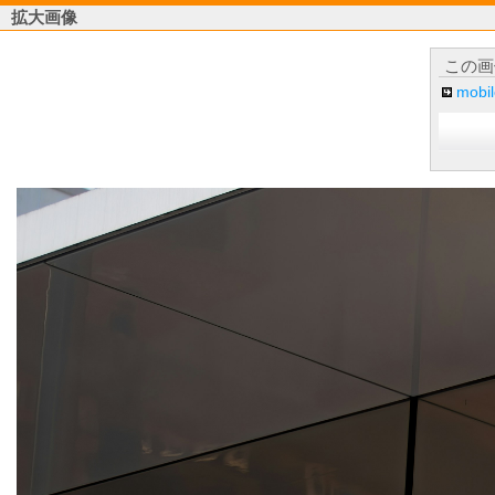
拡大画像
この画
mob