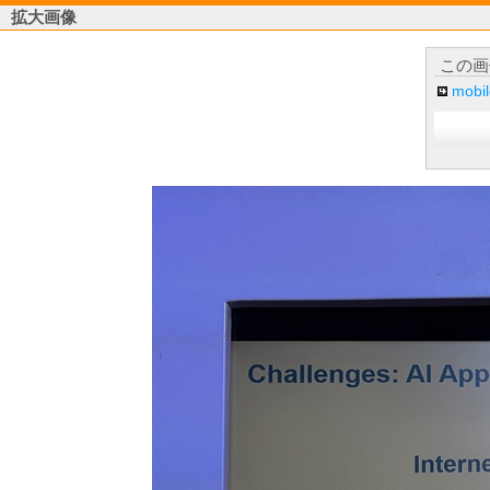
拡大画像
この画
mob