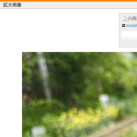
拡大画像
この画
mob