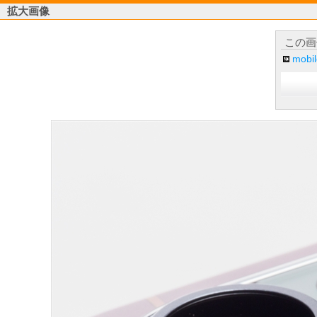
拡大画像
この画
mob