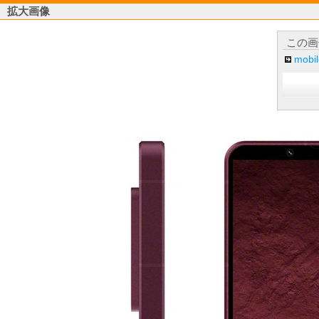
拡大画像
この画
mob