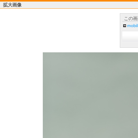
拡大画像
この画
mob