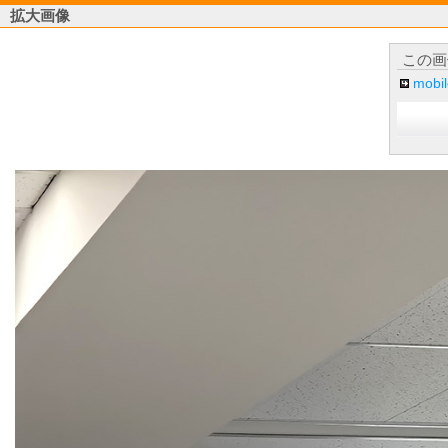
拡大画像
この画
mob