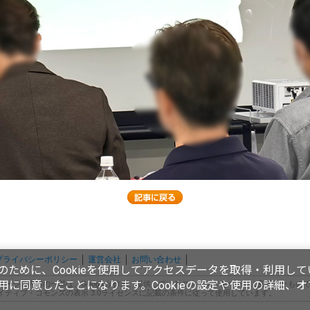
プライバシーポリシー
運営会社
お問い合わせ
ために、Cookieを使用してアクセスデータを取得・利用して
使用に同意したことになります。Cookieの設定や使用の詳細、
ページの内容の一部は、Googleが作成、提供しているコンテンツをベースに変更したもの
イティブ・コモンズの表示 3.0ライセンスに記載の条件に従って使用しています。