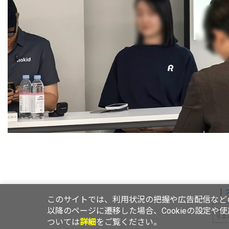
このサイトでは、利用状況の把握や広告配信などの
以降のページに遷移した場合、Cookieの設定や
この
リエ
ついては
詳細
をご覧ください。