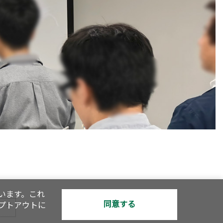
います。これ
同意する
オプトアウトに
で、ク