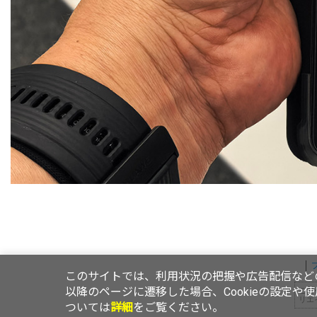
このサイトでは、利用状況の把握や広告配信などの
以降のページに遷移した場合、Cookieの設定や
この
リエ
ついては
詳細
をご覧ください。