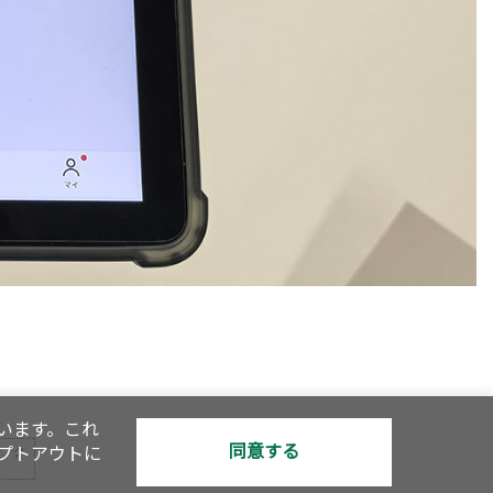
います。これ
同意する
オプトアウトに
で、ク