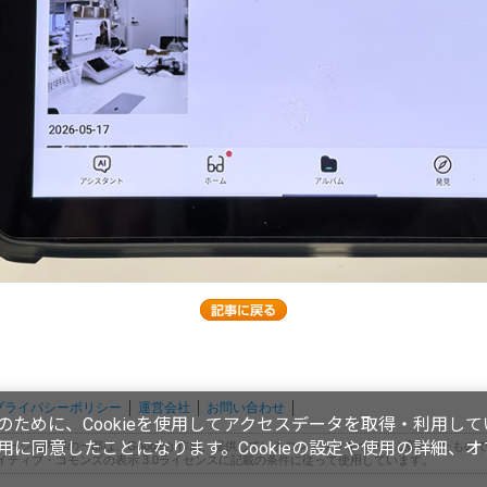
プライバシーポリシー
運営会社
お問い合わせ
ために、Cookieを使用してアクセスデータを取得・利用して
使用に同意したことになります。Cookieの設定や使用の詳細、
ページの内容の一部は、Googleが作成、提供しているコンテンツをベースに変更したもの
イティブ・コモンズの表示 3.0ライセンスに記載の条件に従って使用しています。