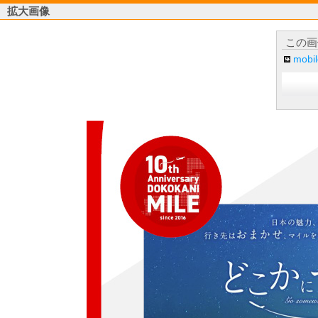
拡大画像
この画
mob