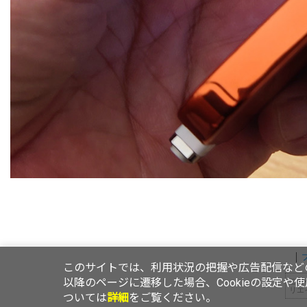
このサイトでは、利用状況の把握や広告配信などの
以降のページに遷移した場合、Cookieの設定や
この
リエ
ついては
詳細
をご覧ください。