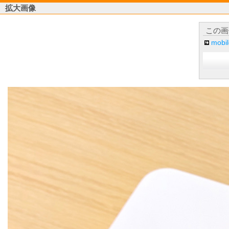
拡大画像
この画
mob