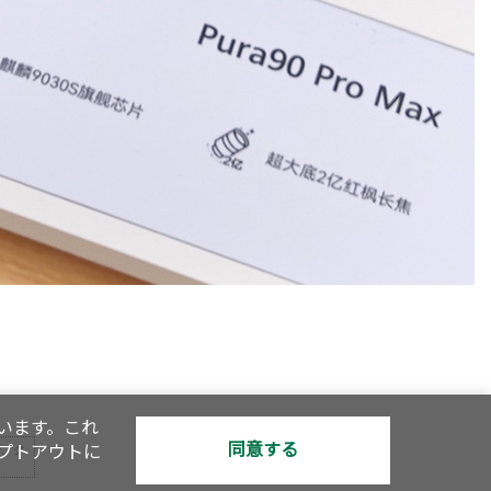
います。これ
同意する
オプトアウトに
で、ク