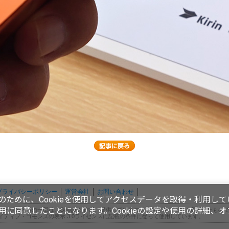
プライバシーポリシー
運営会社
お問い合わせ
ために、Cookieを使用してアクセスデータを取得・利用して
使用に同意したことになります。Cookieの設定や使用の詳細、
ページの内容の一部は、Googleが作成、提供しているコンテンツをベースに変更したもの
イティブ・コモンズの表示 3.0ライセンスに記載の条件に従って使用しています。