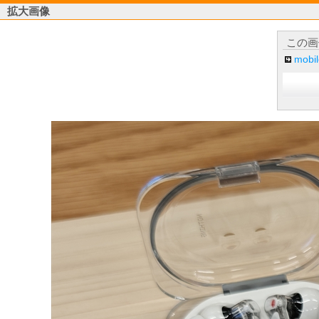
拡大画像
この画
mob