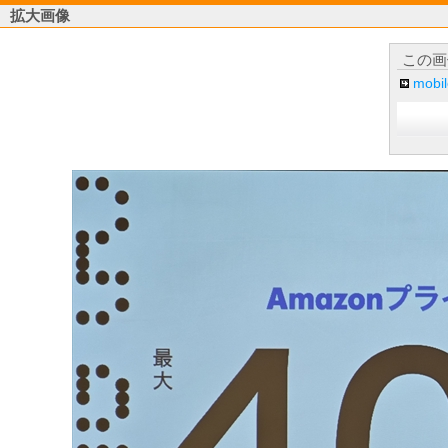
拡大画像
この画
mob