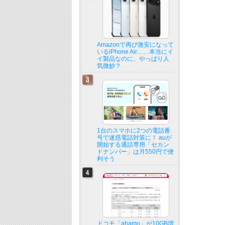
Amazonで再び激安になって
いるiPhone Air……本当にイ
イ製品なのに、やっぱり人
気微妙？
1台のスマホに2つの電話番
号で迷惑電話対策に！ auが
開始する通話専用「セカン
ドナンバー」は月550円で便
利そう
ドコモ「ahamo」が10GB増