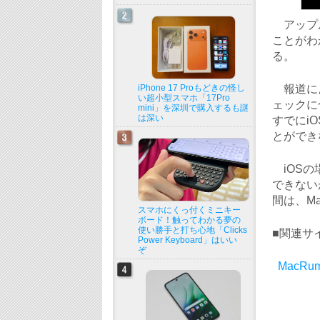
アップル
ことがわ
る。
iPhone 17 Proもどきの怪し
報道によ
い超小型スマホ「17Pro
ェックに
mini」を深圳で購入するも謎
は深い
すでにiO
とができ
iOSの
できない
間は、M
スマホにくっ付くミニキー
ボード！触ってわかる夢の
使い勝手と打ち心地「Clicks
■関連サ
Power Keyboard」はいい
ぞ
MacRum