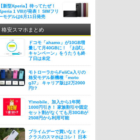
【新型Xperia】待ってたぜ！
Xperia 1 VIIIが発表！ SIMフリ
ーモデルは6月11日発売
格安スマホまとめ
ドコモ「ahamo」が10GB増
量して月40GBに！ 「お試し
キャンペーン」をうたうも終
了日は未定
モトローラからFeliCa入りの
格安モデル新機種「moto
g37」 キャリア版は2万2000
円!?
Y!mobile、加入から1年間
1000円引き！ 家族割引や固定
セット割がなくても月30GBが
2508円から利用可能
プライムデーで買いなミドル
クラスのスマホはコレ！ 日本