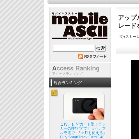
アップル
レード
文●スミーレ（
mobile ASCII
A
ccess Ranking
アクセスランキング
総合ランキング
これ、もう“カード型トラッ
カーの理想型”でしょう。フ
ル充電で「5ヶ月も使える」
Eufy SmartTrack Card E40