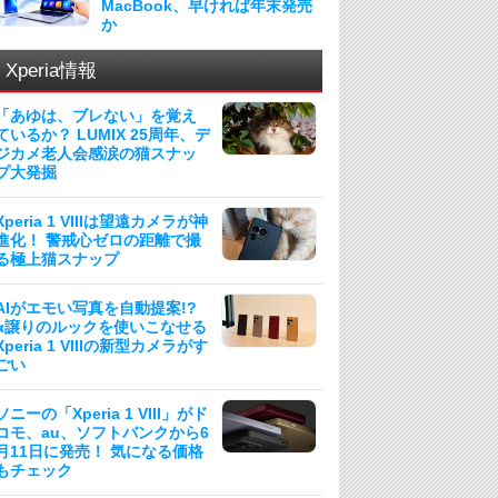
MacBook、早ければ年末発売
か
Xperia情報
「あゆは、ブレない」を覚え
ているか？ LUMIX 25周年、デ
ジカメ老人会感涙の猫スナッ
プ大発掘
Xperia 1 VIIIは望遠カメラが神
進化！ 警戒心ゼロの距離で撮
る極上猫スナップ
AIがエモい写真を自動提案!?
α譲りのルックを使いこなせる
Xperia 1 VIIIの新型カメラがす
ごい
ソニーの「Xperia 1 VIII」がド
コモ、au、ソフトバンクから6
月11日に発売！ 気になる価格
もチェック