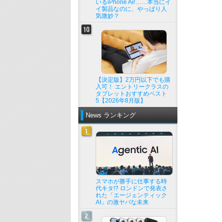
いるiPhone Air……本当にイ
イ製品なのに、やっぱり人
気微妙？
【決定版】2万円以下でも購
入可！ エントリークラスの
タブレットおすすめベスト
5【2026年8月版】
News ランキング
スマホが勝手に仕事する時
代キタ!? ロンドンで発表さ
れた「エージェンティック
AI」の激ヤバな未来