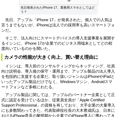
先日発表されたiPhone 17、業務用スマホとしてはど
う？
先日、アップル「iPhone 17」が発表された。個人での人気は
言うまでもないが、iPhoneは法人での採用率も高いスマートフォ
ンだ。
そこで、法人向けにスマートデバイスの導入支援事業を展開す
るイシンに、iPhone 17が企業でのビジネス用端末としてどの程
度向いているのかを聞いた。
カメラの性能が大きく向上、買い替え理由に
イシンは、導入前のコンサルティングからキッティング、社員
向け説明会、導入後の保守・運用まで、アップル製品の法人導入
を包括的に支援する企業だ。取り扱いジャンルはiPhoneやiPadと
いったアップル製品だけでなく、Windowsマシン、Androidスマ
ートフォンなど多岐にわたる。
アップル製品に関しては、アップルのパートナー企業として正
式に認定を受けているほか、従業員全員が「Apple Certified
Support Professional」の資格を有しており、大手企業の大量導入
にも多数関わってきた。代表取締役社長の大木豊成氏は、日本に
おけるiPhone普及の黎明期から企業でのiPhone導入に携わってき